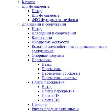
Каталог
Для фундамента
Назад
Для фундамента
ФБС Фундаментные блоки
Для зданий и сооружений
Назад
Для зданий и сооружений
Балки связи
Диафрагма жесткости
Колонны железобетонные промышленные и
гражданские
Опорные подушки
Перемычки
Назад
Перемычки
Перемычки брусковые
Перемычки плитные
Плиты перекрытия
Назад
Плиты перекрытия
Плиты ПБ
Плиты ПК
Прогоны
Ригеля преднапряженные и