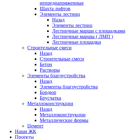
непреднапряженные
Шахта лифтов
Элементы лестниц
Назад
Элементы лестниц
Лестничные марши с площадками
Лестничные маршы ( ЛМП )
Лестничные площадки
Строительные смеси
Назад
Строительные смеси
Бетон
Растворы
Элементы благоустройства
Назад
Элементы благоустройства
Бордюр
Брусчатка
Металлоконструкции
Назад
Металлоконструкции
Металлические формы
Цемент
Наши ЖК
Проекты