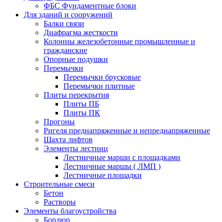
ФБС Фундаментные блоки
Для зданий и сооружений
Балки связи
Диафрагма жесткости
Колонны железобетонные промышленные и
гражданские
Опорные подушки
Перемычки
Перемычки брусковые
Перемычки плитные
Плиты перекрытия
Плиты ПБ
Плиты ПК
Прогоны
Ригеля преднапряженные и непреднапряженные
Шахта лифтов
Элементы лестниц
Лестничные марши с площадками
Лестничные маршы ( ЛМП )
Лестничные площадки
Строительные смеси
Бетон
Растворы
Элементы благоустройства
Бордюр