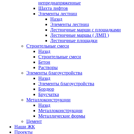
непреднапряженные
Шахта лифтов
Элементы лестниц
Назад
Элементы лестниц
Лестничные марши с площадками
Лестничные маршы ( ЛМП )
Лестничные площадки
Строительные смеси
Назад
Строительные смеси
Бетон
Растворы
Элементы благоустройства
Назад
Элементы благоустройства
Бордюр
Брусчатка
Металлоконструкции
Назад
Металлоконструкции
Металлические формы
Цемент
Наши ЖК
Проекты