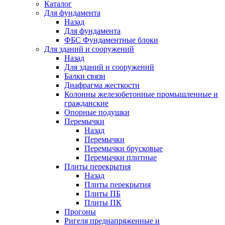
Каталог
Для фундамента
Назад
Для фундамента
ФБС Фундаментные блоки
Для зданий и сооружений
Назад
Для зданий и сооружений
Балки связи
Диафрагма жесткости
Колонны железобетонные промышленные и
гражданские
Опорные подушки
Перемычки
Назад
Перемычки
Перемычки брусковые
Перемычки плитные
Плиты перекрытия
Назад
Плиты перекрытия
Плиты ПБ
Плиты ПК
Прогоны
Ригеля преднапряженные и