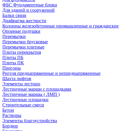
ФБС Фундаментные блоки
Для зданий и сооружений
Балки связи
Диафрагма жесткости
Колонны железобетонные промышленные и гражданские
Опорные подушки
Перемычки
Перемычки брусковые
Перемычки плитные
Плиты перекрытия
Плиты ПБ
Плиты ПК
Прогоны
Ригеля преднапряженные и непреднапряженные
Шахта лифтов
Элементы лестниц
Лестничные марши с площадками
Лестничные маршы ( ЛМП )
Лестничные площадки
Строительные смеси
Бетон
Растворы
Элементы благоустройства
Бордюр