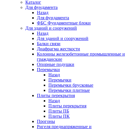
Каталог
Для фундамента
Назад
Для фундамента
ФБС Фундаментные блоки
Для зданий и сооружений
Назад
Для зданий и сооружений
Балки связи
Диафрагма жесткости
Колонны железобетонные промышленные и
гражданские
Опорные подушки
Перемычки
Назад
Перемычки
Перемычки брусковые
Перемычки плитные
Плиты перекрытия
Назад
Плиты перекрытия
Плиты ПБ
Плиты ПК
Прогоны
Ригеля преднапряженные и