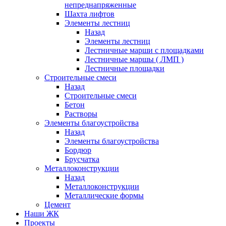
непреднапряженные
Шахта лифтов
Элементы лестниц
Назад
Элементы лестниц
Лестничные марши с площадками
Лестничные маршы ( ЛМП )
Лестничные площадки
Строительные смеси
Назад
Строительные смеси
Бетон
Растворы
Элементы благоустройства
Назад
Элементы благоустройства
Бордюр
Брусчатка
Металлоконструкции
Назад
Металлоконструкции
Металлические формы
Цемент
Наши ЖК
Проекты