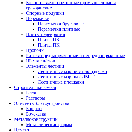
Колонны железобетонные промышленные и
гражданские
Опорные подушки
Перемычки
Перемычки брусковые
Перемычки плитные
Плиты перекрытия
Плиты ПБ
Плиты ПК
Прогоны
Ригеля преднапряженные и непреднапряженные
Шахта лифтов
Элементы лестниц
Лестничные марши с площадками
Лестничные маршы ( ЛМП )
Лестничные площадки
Строительные смеси
Бетон
Растворы
Элементы благоустройства
Бордюр
Брусчатка
Металлоконструкции
Металлические формы
Цемент