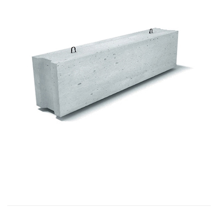
Прогоны
Ригеля преднап
непреднапряже
Шахта лифтов
Элементы лестн