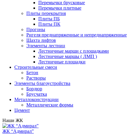
Перемычки брусковые
Перемычки плитные
Плиты перекрытия
Плиты ПБ
Плиты ПК
Прогоны
Ригеля преднапряженные и непреднапряженные
Шахта лифтов
Элементы лестниц
Лестничные марши с площадками
Лестничные маршы ( ЛМП )
Лестничные площадки
Строительные смеси
Бетон
Растворы
Элементы благоустройства
Бордюр
Брусчатка
Металлоконструкции
Металлические формы
Цемент
Наши ЖК
ЖК “Адмирал”