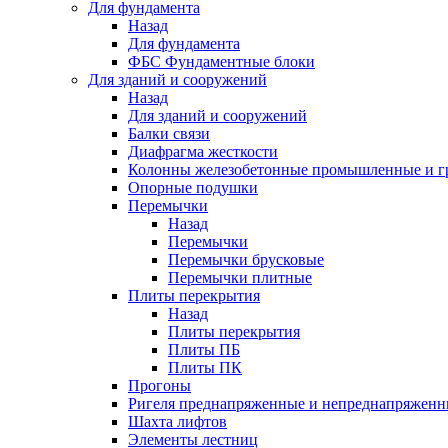
Для фундамента
Назад
Для фундамента
ФБС Фундаментные блоки
Для зданий и сооружений
Назад
Для зданий и сооружений
Балки связи
Диафрагма жесткости
Колонны железобетонные промышленные и г
Опорные подушки
Перемычки
Назад
Перемычки
Перемычки брусковые
Перемычки плитные
Плиты перекрытия
Назад
Плиты перекрытия
Плиты ПБ
Плиты ПК
Прогоны
Ригеля преднапряженные и непреднапряженн
Шахта лифтов
Элементы лестниц