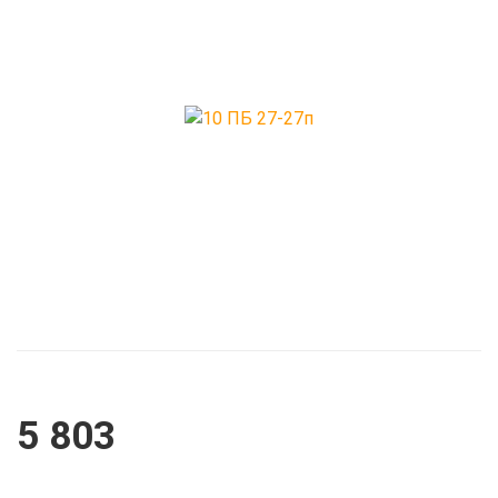
Прогоны
Ригеля преднап
непреднапряже
Шахта лифтов
Элементы лестн
5 803