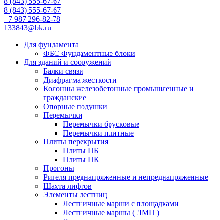
8 (843) 555-67-67
8 (843) 555-67-67
+7 987 296-82-78
133843@bk.ru
Для фундамента
ФБС Фундаментные блоки
Для зданий и сооружений
Балки связи
Диафрагма жесткости
Колонны железобетонные промышленные и
гражданские
Опорные подушки
Перемычки
Перемычки брусковые
Перемычки плитные
Плиты перекрытия
Плиты ПБ
Плиты ПК
Прогоны
Ригеля преднапряженные и непреднапряженные
Шахта лифтов
Элементы лестниц
Лестничные марши с площадками
Лестничные маршы ( ЛМП )