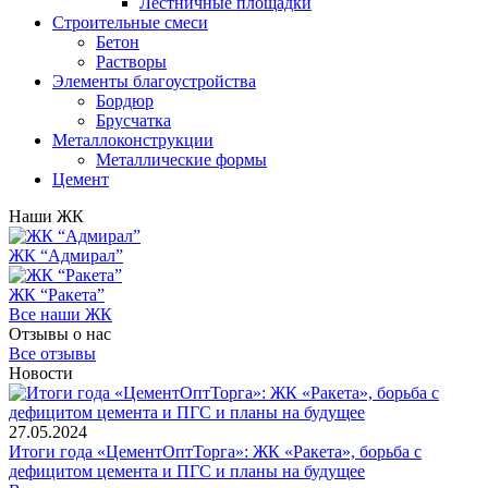
Лестничные площадки
Строительные смеси
Бетон
Растворы
Элементы благоустройства
Бордюр
Брусчатка
Металлоконструкции
Металлические формы
Цемент
Наши ЖК
ЖК “Адмирал”
ЖК “Ракета”
Все наши ЖК
Отзывы о нас
Все отзывы
Новости
27.05.2024
Итоги года «ЦементОптТорга»: ЖК «Ракета», борьба с
дефицитом цемента и ПГС и планы на будущее