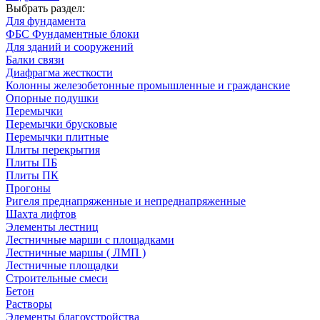
Выбрать раздел:
Для фундамента
ФБС Фундаментные блоки
Для зданий и сооружений
Балки связи
Диафрагма жесткости
Колонны железобетонные промышленные и гражданские
Опорные подушки
Перемычки
Перемычки брусковые
Перемычки плитные
Плиты перекрытия
Плиты ПБ
Плиты ПК
Прогоны
Ригеля преднапряженные и непреднапряженные
Шахта лифтов
Элементы лестниц
Лестничные марши с площадками
Лестничные маршы ( ЛМП )
Лестничные площадки
Строительные смеси
Бетон
Растворы
Элементы благоустройства