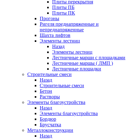
Плиты перекрытия
Плиты ПБ
Плиты ПК
Прогоны
Ригеля преднапряженные и
непреднапряженные
Шахта лифтов
Элементы лестниц
Назад
Элементы лестниц
Лестничные марши с площадками
Лестничные маршы ( ЛМП )
Лестничные площадки
Строительные смеси
Назад
Строительные смеси
Бетон
Растворы
Элементы благоустройства
Назад
Элементы благоустройства
Бордюр
Брусчатка
Металлоконструкции
Назад