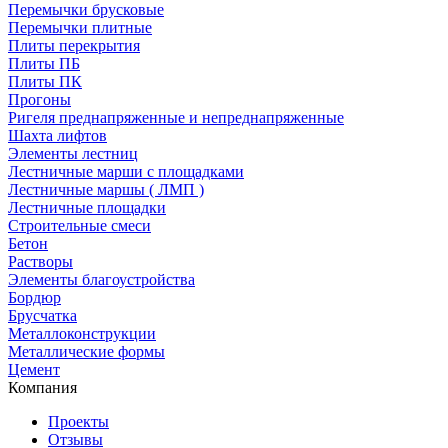
Перемычки брусковые
Перемычки плитные
Плиты перекрытия
Плиты ПБ
Плиты ПК
Прогоны
Ригеля преднапряженные и непреднапряженные
Шахта лифтов
Элементы лестниц
Лестничные марши с площадками
Лестничные маршы ( ЛМП )
Лестничные площадки
Строительные смеси
Бетон
Растворы
Элементы благоустройства
Бордюр
Брусчатка
Металлоконструкции
Металлические формы
Цемент
Компания
Проекты
Отзывы