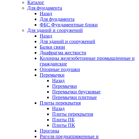
Каталог
Для фундамента
Назад
Для фундамента
ФБС Фундаментные блоки
Для зданий и сооружений
Назад
Для зданий и сооружений
Балки связи
Диафрагма жесткости
Колонны железобетонные промышленные и
гражданские
Опорные подушки
Перемычки
Назад
Перемычки
Перемычки брусковые
Перемычки плитные
Плиты перекрытия
Назад
Плиты перекрытия
Плиты ПБ
Плиты ПК
Прогоны
Ригеля преднапряженные и