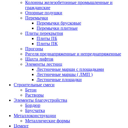
Колонны железобетонные промышленные и
гражданские
Опорные подушки
Перемычки
Перемычки брусковые
Перемычки плитные
Плиты перекрытия
Плиты ПБ
Плиты ПК
Прогоны
Ригеля преднапряженные и непреднапряженные
Шахта лифтов
Элементы лестниц
Лестничные марши с площадками
Лестничные маршы ( ЛМП )
Лестничные площадки
Строительные смеси
Бетон
Растворы
Элементы благоустройства
Бордюр
Брусчатка
Металлоконструкции
Металлические формы
Цемент