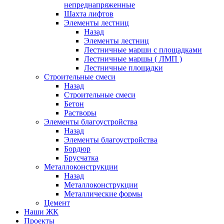
непреднапряженные
Шахта лифтов
Элементы лестниц
Назад
Элементы лестниц
Лестничные марши с площадками
Лестничные маршы ( ЛМП )
Лестничные площадки
Строительные смеси
Назад
Строительные смеси
Бетон
Растворы
Элементы благоустройства
Назад
Элементы благоустройства
Бордюр
Брусчатка
Металлоконструкции
Назад
Металлоконструкции
Металлические формы
Цемент
Наши ЖК
Проекты