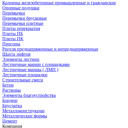
Колонны железобетонные промышленные и гражданские
Опорные подушки
Перемычки
Перемычки брусковые
Перемычки плитные
Плиты перекрытия
Плиты ПБ
Плиты ПК
Прогоны
Ригеля преднапряженные и непреднапряженные
Шахта лифтов
Элементы лестниц
Лестничные марши с площадками
Лестничные маршы ( ЛМП )
Лестничные площадки
Строительные смеси
Бетон
Растворы
Элементы благоустройства
Бордюр
Брусчатка
Металлоконструкции
Металлические формы
Цемент
Компания