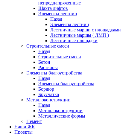
непреднапряженные
Шахта лифтов
Элементы лестниц
Назад
Элементы лестниц
Лестничные марши с площадками
Лестничные маршы ( ЛМП )
Лестничные площадки
Строительные смеси
Назад
Строительные смеси
Бетон
Растворы
Элементы благоустройства
Назад
Элементы благоустройства
Бордюр
Брусчатка
Металлоконструкции
Назад
Металлоконструкции
Металлические формы
Цемент
Наши ЖК
Проекты