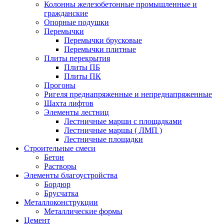
Колонны железобетонные промышленные и
гражданские
Опорные подушки
Перемычки
Перемычки брусковые
Перемычки плитные
Плиты перекрытия
Плиты ПБ
Плиты ПК
Прогоны
Ригеля преднапряженные и непреднапряженные
Шахта лифтов
Элементы лестниц
Лестничные марши с площадками
Лестничные маршы ( ЛМП )
Лестничные площадки
Строительные смеси
Бетон
Растворы
Элементы благоустройства
Бордюр
Брусчатка
Металлоконструкции
Металлические формы
Цемент