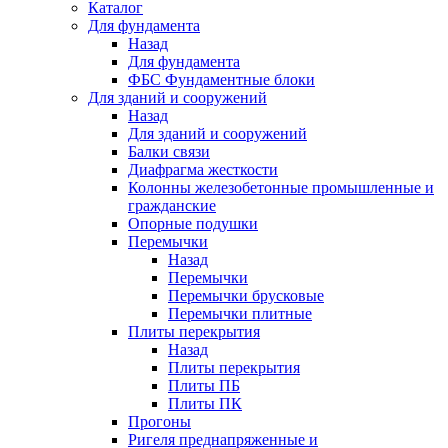
Каталог
Для фундамента
Назад
Для фундамента
ФБС Фундаментные блоки
Для зданий и сооружений
Назад
Для зданий и сооружений
Балки связи
Диафрагма жесткости
Колонны железобетонные промышленные и
гражданские
Опорные подушки
Перемычки
Назад
Перемычки
Перемычки брусковые
Перемычки плитные
Плиты перекрытия
Назад
Плиты перекрытия
Плиты ПБ
Плиты ПК
Прогоны
Ригеля преднапряженные и