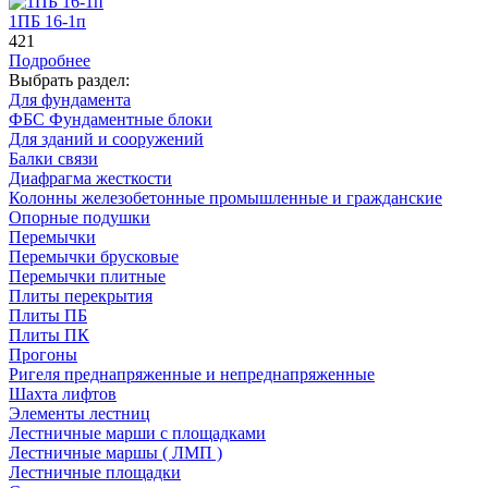
1ПБ 16-1п
421
Подробнее
Выбрать раздел:
Для фундамента
ФБС Фундаментные блоки
Для зданий и сооружений
Балки связи
Диафрагма жесткости
Колонны железобетонные промышленные и гражданские
Опорные подушки
Перемычки
Перемычки брусковые
Перемычки плитные
Плиты перекрытия
Плиты ПБ
Плиты ПК
Прогоны
Ригеля преднапряженные и непреднапряженные
Шахта лифтов
Элементы лестниц
Лестничные марши с площадками
Лестничные маршы ( ЛМП )
Лестничные площадки