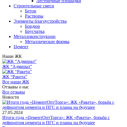
Лестничные площадки
Строительные смеси
Бетон
Растворы
Элементы благоустройства
Бордюр
Брусчатка
Металлоконструкции
Металлические формы
Цемент
Наши ЖК
ЖК “Адмирал”
ЖК “Ракета”
Все наши ЖК
Отзывы о нас
Все отзывы
Новости
27.05.2024
Итоги года «ЦементОптТорга»: ЖК «Ракета», борьба с
дефицитом цемента и ПГС и планы на будущее