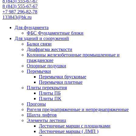
8 (843) 555-67-67
8 (843) 555-67-67
+7 987 296-82-78
133843@bk.ru
Для фундамента
ФБС Фундаментные блоки
Для зданий и сооружений
Балки связи
Диафрагма жесткости
Колонны железобетонные промышленные и
гражданские
Опорные подушки
Перемычки
Перемычки брусковые
Перемычки плитные
Плиты перекрытия
Плиты ПБ
Плиты ПК
Прогоны
Ригеля преднапряженные и непреднапряженные
Шахта лифтов
Элементы лестниц
Лестничные марши с площадками
Лестничные маршы ( ЛМП )