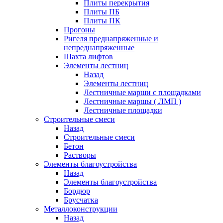
Плиты перекрытия
Плиты ПБ
Плиты ПК
Прогоны
Ригеля преднапряженные и
непреднапряженные
Шахта лифтов
Элементы лестниц
Назад
Элементы лестниц
Лестничные марши с площадками
Лестничные маршы ( ЛМП )
Лестничные площадки
Строительные смеси
Назад
Строительные смеси
Бетон
Растворы
Элементы благоустройства
Назад
Элементы благоустройства
Бордюр
Брусчатка
Металлоконструкции
Назад