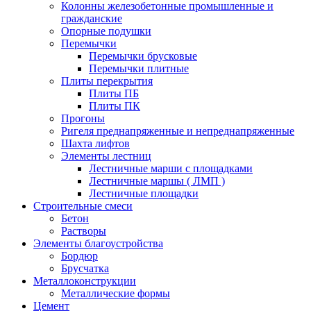
Колонны железобетонные промышленные и
гражданские
Опорные подушки
Перемычки
Перемычки брусковые
Перемычки плитные
Плиты перекрытия
Плиты ПБ
Плиты ПК
Прогоны
Ригеля преднапряженные и непреднапряженные
Шахта лифтов
Элементы лестниц
Лестничные марши с площадками
Лестничные маршы ( ЛМП )
Лестничные площадки
Строительные смеси
Бетон
Растворы
Элементы благоустройства
Бордюр
Брусчатка
Металлоконструкции
Металлические формы
Цемент