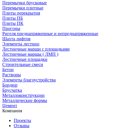
Перемычки брусковые
Перемычки плитные
Плиты перекрытия
Плиты ПБ
Плиты ПК
Прогоны
Ригеля преднапряженные и непреднапряженные
Шахта лифтов
Элементы лестниц
Лестничные марши с площадками
Лестничные маршы ( ЛМП )
Лестничные площадки
Строительные смеси
Бетон
Растворы
Элементы благоустройства
Бордюр
Брусчатка
Металлоконструкции
Металлические формы
Цемент
Компания
Проекты
Отзывы