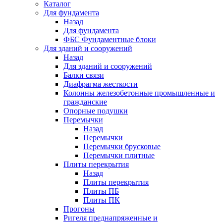
Каталог
Для фундамента
Назад
Для фундамента
ФБС Фундаментные блоки
Для зданий и сооружений
Назад
Для зданий и сооружений
Балки связи
Диафрагма жесткости
Колонны железобетонные промышленные и
гражданские
Опорные подушки
Перемычки
Назад
Перемычки
Перемычки брусковые
Перемычки плитные
Плиты перекрытия
Назад
Плиты перекрытия
Плиты ПБ
Плиты ПК
Прогоны
Ригеля преднапряженные и