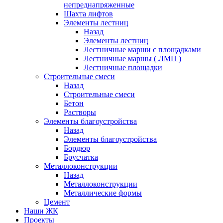
непреднапряженные
Шахта лифтов
Элементы лестниц
Назад
Элементы лестниц
Лестничные марши с площадками
Лестничные маршы ( ЛМП )
Лестничные площадки
Строительные смеси
Назад
Строительные смеси
Бетон
Растворы
Элементы благоустройства
Назад
Элементы благоустройства
Бордюр
Брусчатка
Металлоконструкции
Назад
Металлоконструкции
Металлические формы
Цемент
Наши ЖК
Проекты