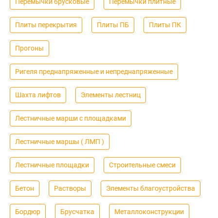
Перемычки брусковые
Перемычки плитные
Плиты перекрытия
Плиты ПБ
Плиты ПК
Прогоны
Ригеля преднапряженные и непреднапряженные
Шахта лифтов
Элементы лестниц
Лестничные марши с площадками
Лестничные маршы ( ЛМП )
Лестничные площадки
Строительные смеси
Бетон
Растворы
Элементы благоустройства
Бордюр
Брусчатка
Металлоконструкции