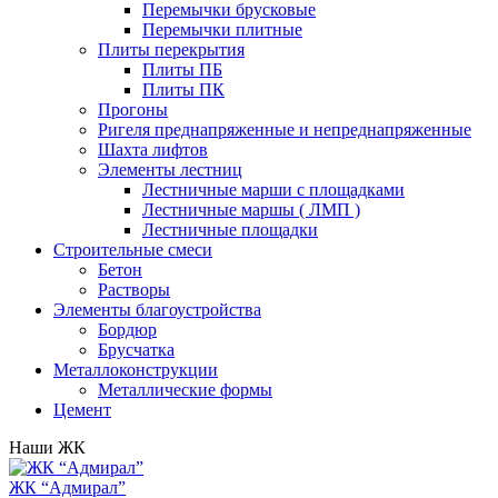
Перемычки брусковые
Перемычки плитные
Плиты перекрытия
Плиты ПБ
Плиты ПК
Прогоны
Ригеля преднапряженные и непреднапряженные
Шахта лифтов
Элементы лестниц
Лестничные марши с площадками
Лестничные маршы ( ЛМП )
Лестничные площадки
Строительные смеси
Бетон
Растворы
Элементы благоустройства
Бордюр
Брусчатка
Металлоконструкции
Металлические формы
Цемент
Наши ЖК
ЖК “Адмирал”