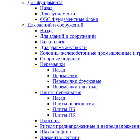
Для фундамента
Назад
Для фундамента
ФБС Фундаментные блоки
Для зданий и сооружений
Назад
Для зданий и сооружений
Балки связи
Диафрагма жесткости
Колонны железобетонные промышленные и г
Опорные подушки
Перемычки
Назад
Перемычки
Перемычки брусковые
Перемычки плитные
Плиты перекрытия
Назад
Плиты перекрытия
Плиты ПБ
Плиты ПК
Прогоны
Ригеля преднапряженные и непреднапряженн
Шахта лифтов
Элементы лестниц