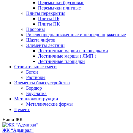
Перемычки брусковые
Перемычки плитные
Плиты перекрытия
Плиты ПБ
Плиты ПК
Прогоны
Ригеля преднапряженные и непреднапряженные
Шахта лифтов
Элементы лестниц
Лестничные марши с площадками
Лестничные маршы ( ЛМП )
Лестничные площадки
Строительные смеси
Бетон
Растворы
Элементы благоустройства
Бордюр
Брусчатка
Металлоконструкции
Металлические формы
Цемент
Наши ЖК
ЖК “Адмирал”