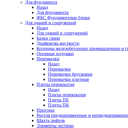
Для фундамента
Назад
Для фундамента
ФБС Фундаментные блоки
Для зданий и сооружений
Назад
Для зданий и сооружений
Балки связи
Диафрагма жесткости
Колонны железобетонные промышленные и г
Опорные подушки
Перемычки
Назад
Перемычки
Перемычки брусковые
Перемычки плитные
Плиты перекрытия
Назад
Плиты перекрытия
Плиты ПБ
Плиты ПК
Прогоны
Ригеля преднапряженные и непреднапряженн
Шахта лифтов
Элементы лестниц