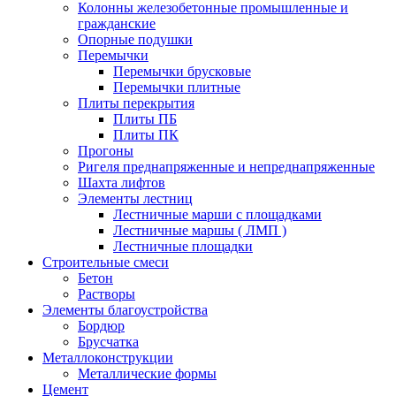
Колонны железобетонные промышленные и
гражданские
Опорные подушки
Перемычки
Перемычки брусковые
Перемычки плитные
Плиты перекрытия
Плиты ПБ
Плиты ПК
Прогоны
Ригеля преднапряженные и непреднапряженные
Шахта лифтов
Элементы лестниц
Лестничные марши с площадками
Лестничные маршы ( ЛМП )
Лестничные площадки
Строительные смеси
Бетон
Растворы
Элементы благоустройства
Бордюр
Брусчатка
Металлоконструкции
Металлические формы
Цемент