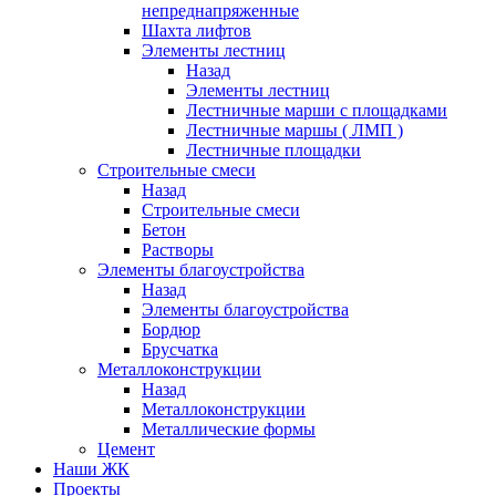
непреднапряженные
Шахта лифтов
Элементы лестниц
Назад
Элементы лестниц
Лестничные марши с площадками
Лестничные маршы ( ЛМП )
Лестничные площадки
Строительные смеси
Назад
Строительные смеси
Бетон
Растворы
Элементы благоустройства
Назад
Элементы благоустройства
Бордюр
Брусчатка
Металлоконструкции
Назад
Металлоконструкции
Металлические формы
Цемент
Наши ЖК
Проекты