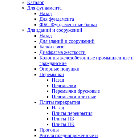
Каталог
Для фундамента
Назад
Для фундамента
ФБС Фундаментные блоки
Для зданий и сооружений
Назад
Для зданий и сооружений
Балки связи
Диафрагма жесткости
Колонны железобетонные промышленные и
гражданские
Опорные подушки
Перемычки
Назад
Перемычки
Перемычки брусковые
Перемычки плитные
Плиты перекрытия
Назад
Плиты перекрытия
Плиты ПБ
Плиты ПК
Прогоны
Ригеля преднапряженные и