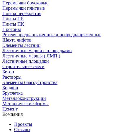
Перемычки брусковые
Перемычки плитные
Плиты перекрытия
Плиты ПБ
Плиты ПК
Прогоны
Ригеля преднапряженные и непреднапряженные
Шахта лифтов
Элементы лестниц
Лестничные марши с площадками
Лестничные маршы ( ЛМП )
Лестничные площадки
Строительные смеси
Бетон
Растворы
Элементы благоустройства
Бордюр
Брусчатка
Металлоконструкции
Металлические формы
Цемент
Компания
Проекты
Отзывы