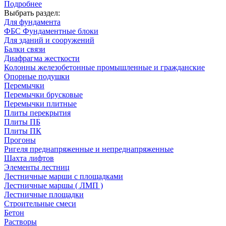
Подробнее
Выбрать раздел:
Для фундамента
ФБС Фундаментные блоки
Для зданий и сооружений
Балки связи
Диафрагма жесткости
Колонны железобетонные промышленные и гражданские
Опорные подушки
Перемычки
Перемычки брусковые
Перемычки плитные
Плиты перекрытия
Плиты ПБ
Плиты ПК
Прогоны
Ригеля преднапряженные и непреднапряженные
Шахта лифтов
Элементы лестниц
Лестничные марши с площадками
Лестничные маршы ( ЛМП )
Лестничные площадки
Строительные смеси
Бетон
Растворы