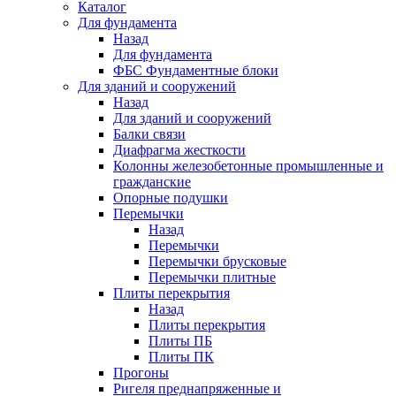
Каталог
Для фундамента
Назад
Для фундамента
ФБС Фундаментные блоки
Для зданий и сооружений
Назад
Для зданий и сооружений
Балки связи
Диафрагма жесткости
Колонны железобетонные промышленные и
гражданские
Опорные подушки
Перемычки
Назад
Перемычки
Перемычки брусковые
Перемычки плитные
Плиты перекрытия
Назад
Плиты перекрытия
Плиты ПБ
Плиты ПК
Прогоны
Ригеля преднапряженные и