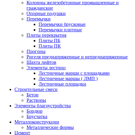
Колонны железобетонные промышленные и
гражданские
Опорные подушки
Перемычки
Перемычки брусковые
Перемычки плитные
Плиты перекрытия
Плиты ПБ
Плиты ПК
Прогоны
Ригеля преднапряженные и непреднапряженные
Шахта лифтов
Элементы лестниц
Лестничные марши с площадками
Лестничные маршы ( ЛМП )
Лестничные площадки
Строительные смеси
Бетон
Растворы
Элементы благоустройства
Бордюр
Брусчатка
Металлоконструкции
Металлические формы
Цемент