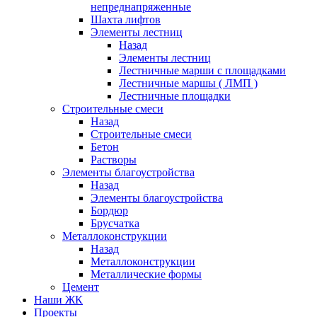
непреднапряженные
Шахта лифтов
Элементы лестниц
Назад
Элементы лестниц
Лестничные марши с площадками
Лестничные маршы ( ЛМП )
Лестничные площадки
Строительные смеси
Назад
Строительные смеси
Бетон
Растворы
Элементы благоустройства
Назад
Элементы благоустройства
Бордюр
Брусчатка
Металлоконструкции
Назад
Металлоконструкции
Металлические формы
Цемент
Наши ЖК
Проекты