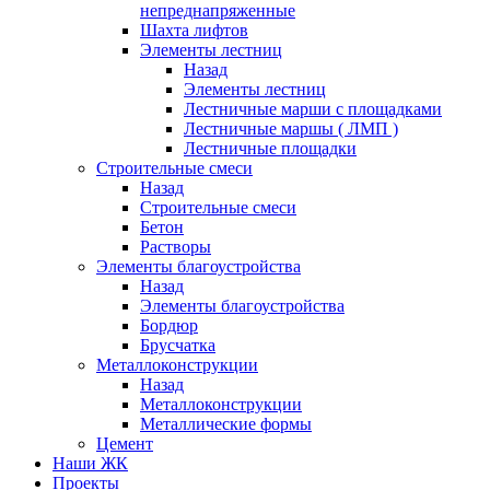
непреднапряженные
Шахта лифтов
Элементы лестниц
Назад
Элементы лестниц
Лестничные марши с площадками
Лестничные маршы ( ЛМП )
Лестничные площадки
Строительные смеси
Назад
Строительные смеси
Бетон
Растворы
Элементы благоустройства
Назад
Элементы благоустройства
Бордюр
Брусчатка
Металлоконструкции
Назад
Металлоконструкции
Металлические формы
Цемент
Наши ЖК
Проекты