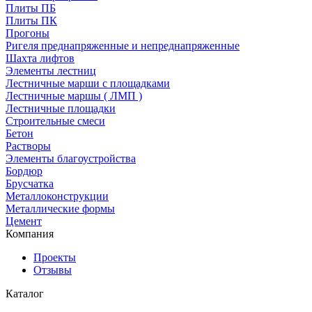
Плиты ПБ
Плиты ПК
Прогоны
Ригеля преднапряженные и непреднапряженные
Шахта лифтов
Элементы лестниц
Лестничные марши с площадками
Лестничные маршы ( ЛМП )
Лестничные площадки
Строительные смеси
Бетон
Растворы
Элементы благоустройства
Бордюр
Брусчатка
Металлоконструкции
Металлические формы
Цемент
Компания
Проекты
Отзывы
Каталог