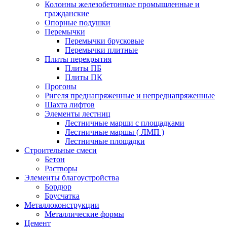
Колонны железобетонные промышленные и
гражданские
Опорные подушки
Перемычки
Перемычки брусковые
Перемычки плитные
Плиты перекрытия
Плиты ПБ
Плиты ПК
Прогоны
Ригеля преднапряженные и непреднапряженные
Шахта лифтов
Элементы лестниц
Лестничные марши с площадками
Лестничные маршы ( ЛМП )
Лестничные площадки
Строительные смеси
Бетон
Растворы
Элементы благоустройства
Бордюр
Брусчатка
Металлоконструкции
Металлические формы
Цемент