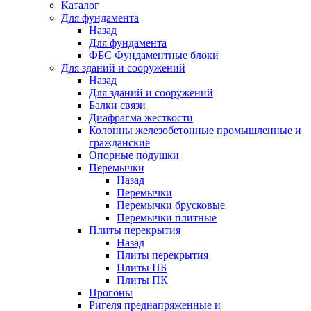
Каталог
Для фундамента
Назад
Для фундамента
ФБС Фундаментные блоки
Для зданий и сооружений
Назад
Для зданий и сооружений
Балки связи
Диафрагма жесткости
Колонны железобетонные промышленные и
гражданские
Опорные подушки
Перемычки
Назад
Перемычки
Перемычки брусковые
Перемычки плитные
Плиты перекрытия
Назад
Плиты перекрытия
Плиты ПБ
Плиты ПК
Прогоны
Ригеля преднапряженные и