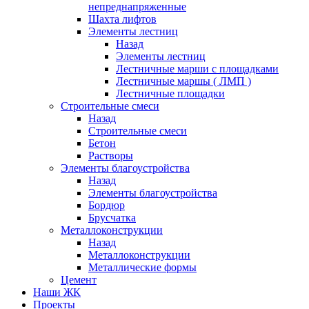
непреднапряженные
Шахта лифтов
Элементы лестниц
Назад
Элементы лестниц
Лестничные марши с площадками
Лестничные маршы ( ЛМП )
Лестничные площадки
Строительные смеси
Назад
Строительные смеси
Бетон
Растворы
Элементы благоустройства
Назад
Элементы благоустройства
Бордюр
Брусчатка
Металлоконструкции
Назад
Металлоконструкции
Металлические формы
Цемент
Наши ЖК
Проекты