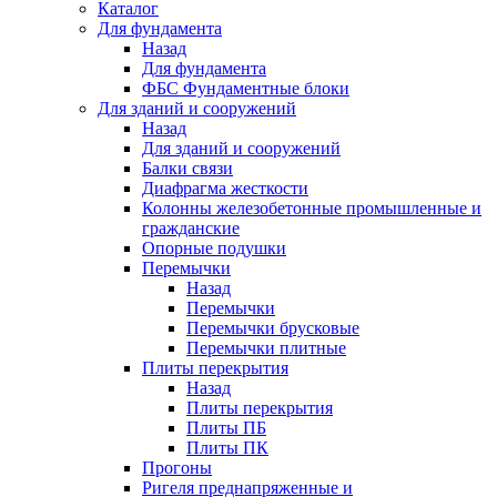
Каталог
Для фундамента
Назад
Для фундамента
ФБС Фундаментные блоки
Для зданий и сооружений
Назад
Для зданий и сооружений
Балки связи
Диафрагма жесткости
Колонны железобетонные промышленные и
гражданские
Опорные подушки
Перемычки
Назад
Перемычки
Перемычки брусковые
Перемычки плитные
Плиты перекрытия
Назад
Плиты перекрытия
Плиты ПБ
Плиты ПК
Прогоны
Ригеля преднапряженные и