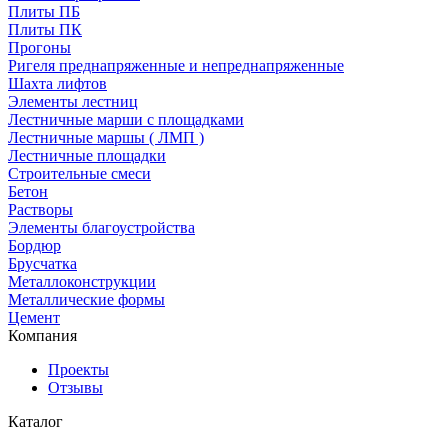
Плиты ПБ
Плиты ПК
Прогоны
Ригеля преднапряженные и непреднапряженные
Шахта лифтов
Элементы лестниц
Лестничные марши с площадками
Лестничные маршы ( ЛМП )
Лестничные площадки
Строительные смеси
Бетон
Растворы
Элементы благоустройства
Бордюр
Брусчатка
Металлоконструкции
Металлические формы
Цемент
Компания
Проекты
Отзывы
Каталог