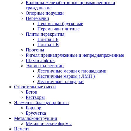
Колонны железобетонные промышленные и
гражданские
Опорные подушки
Перемычки
Перемычки брусковые
Перемычки плитные
Плиты перекрытия
Плиты ПБ
Плиты ПК
Прогоны
Ригеля преднапряженные и непреднапряженные
Шахта лифтов
Элементы лестниц
Лестничные марши с площадками
Лестничные маршы ( ЛМП )
Лестничные площадки
Строительные смеси
Бетон
Растворы
Элементы благоустройства
Бордюр
Брусчатка
Металлоконструкции
Металлические формы
Цемент