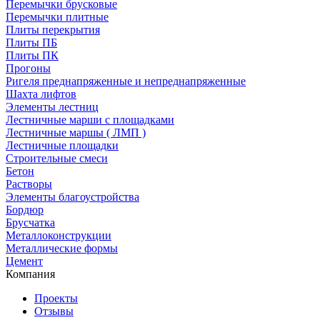
Перемычки брусковые
Перемычки плитные
Плиты перекрытия
Плиты ПБ
Плиты ПК
Прогоны
Ригеля преднапряженные и непреднапряженные
Шахта лифтов
Элементы лестниц
Лестничные марши с площадками
Лестничные маршы ( ЛМП )
Лестничные площадки
Строительные смеси
Бетон
Растворы
Элементы благоустройства
Бордюр
Брусчатка
Металлоконструкции
Металлические формы
Цемент
Компания
Проекты
Отзывы