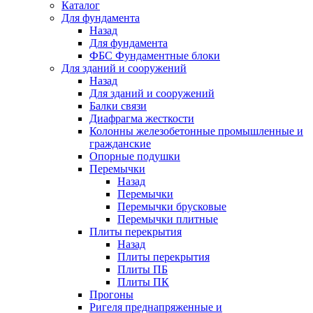
Каталог
Для фундамента
Назад
Для фундамента
ФБС Фундаментные блоки
Для зданий и сооружений
Назад
Для зданий и сооружений
Балки связи
Диафрагма жесткости
Колонны железобетонные промышленные и
гражданские
Опорные подушки
Перемычки
Назад
Перемычки
Перемычки брусковые
Перемычки плитные
Плиты перекрытия
Назад
Плиты перекрытия
Плиты ПБ
Плиты ПК
Прогоны
Ригеля преднапряженные и