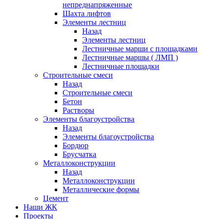
непреднапряженные
Шахта лифтов
Элементы лестниц
Назад
Элементы лестниц
Лестничные марши с площадками
Лестничные маршы ( ЛМП )
Лестничные площадки
Строительные смеси
Назад
Строительные смеси
Бетон
Растворы
Элементы благоустройства
Назад
Элементы благоустройства
Бордюр
Брусчатка
Металлоконструкции
Назад
Металлоконструкции
Металлические формы
Цемент
Наши ЖК
Проекты