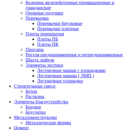
Колонны железобетонные промышленные и
гражданские
Опорные подушки
Перемычки
Перемычки брусковые
Перемычки плитные
Плиты перекрытия
Плиты ПБ
Плиты ПК
Прогоны
Ригеля преднапряженные и непреднапряженные
Шахта лифтов
Элементы лестниц
Лестничные марши с площадками
Лестничные маршы ( ЛМП )
Лестничные площадки
Строительные смеси
Бетон
Растворы
Элементы благоустройства
Бордюр
Брусчатка
Металлоконструкции
Металлические формы
Цемент