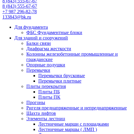
8 (843) 555-67-67
8 (843) 555-67-67
+7 987 296-82-78
133843@bk.ru
Для фундамента
ФБС Фундаментные блоки
Для зданий и сооружений
Балки связи
Диафрагма жесткости
Колонны железобетонные промышленные и
гражданские
Опорные подушки
Перемычки
Перемычки брусковые
Перемычки плитные
Плиты перекрытия
Плиты ПБ
Плиты ПК
Прогоны
Ригеля преднапряженные и непреднапряженные
Шахта лифтов
Элементы лестниц
Лестничные марши с площадками
Лестничные маршы ( ЛМП )