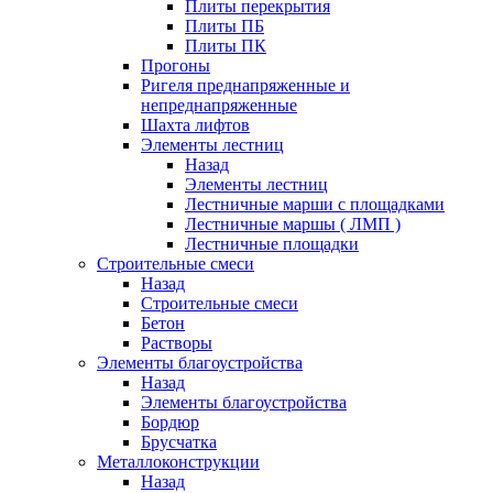
Плиты перекрытия
Плиты ПБ
Плиты ПК
Прогоны
Ригеля преднапряженные и
непреднапряженные
Шахта лифтов
Элементы лестниц
Назад
Элементы лестниц
Лестничные марши с площадками
Лестничные маршы ( ЛМП )
Лестничные площадки
Строительные смеси
Назад
Строительные смеси
Бетон
Растворы
Элементы благоустройства
Назад
Элементы благоустройства
Бордюр
Брусчатка
Металлоконструкции
Назад