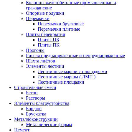
Колонны железобетонные промышленные и
гражданские
Опорные подушки
Перемычки
Перемычки брусковые
Перемычки плитные
Плиты перекрытия
Плиты ПБ
Плиты ПК
Прогоны
Ригеля преднапряженные и непреднапряженные
Шахта лифтов
Элементы лестниц
Лестничные марши с площадками
Лестничные маршы ( ЛМП )
Лестничные площадки
Строительные смеси
Бетон
Растворы
Элементы благоустройства
Бордюр
Брусчатка
Металлоконструкции
Металлические формы
Цемент