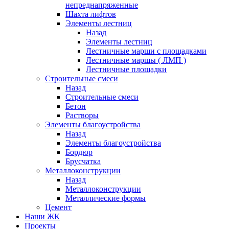
непреднапряженные
Шахта лифтов
Элементы лестниц
Назад
Элементы лестниц
Лестничные марши с площадками
Лестничные маршы ( ЛМП )
Лестничные площадки
Строительные смеси
Назад
Строительные смеси
Бетон
Растворы
Элементы благоустройства
Назад
Элементы благоустройства
Бордюр
Брусчатка
Металлоконструкции
Назад
Металлоконструкции
Металлические формы
Цемент
Наши ЖК
Проекты