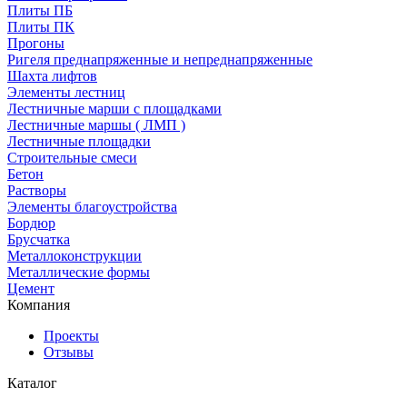
Плиты ПБ
Плиты ПК
Прогоны
Ригеля преднапряженные и непреднапряженные
Шахта лифтов
Элементы лестниц
Лестничные марши с площадками
Лестничные маршы ( ЛМП )
Лестничные площадки
Строительные смеси
Бетон
Растворы
Элементы благоустройства
Бордюр
Брусчатка
Металлоконструкции
Металлические формы
Цемент
Компания
Проекты
Отзывы
Каталог