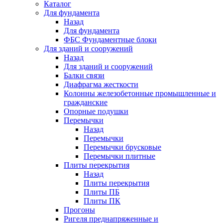
Каталог
Для фундамента
Назад
Для фундамента
ФБС Фундаментные блоки
Для зданий и сооружений
Назад
Для зданий и сооружений
Балки связи
Диафрагма жесткости
Колонны железобетонные промышленные и
гражданские
Опорные подушки
Перемычки
Назад
Перемычки
Перемычки брусковые
Перемычки плитные
Плиты перекрытия
Назад
Плиты перекрытия
Плиты ПБ
Плиты ПК
Прогоны
Ригеля преднапряженные и