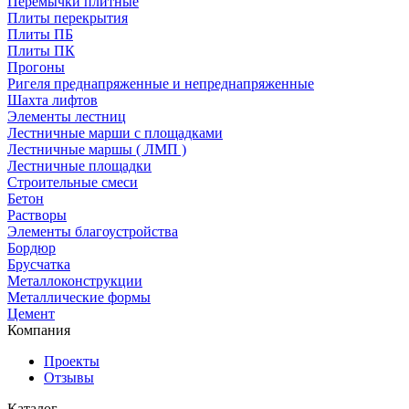
Перемычки плитные
Плиты перекрытия
Плиты ПБ
Плиты ПК
Прогоны
Ригеля преднапряженные и непреднапряженные
Шахта лифтов
Элементы лестниц
Лестничные марши с площадками
Лестничные маршы ( ЛМП )
Лестничные площадки
Строительные смеси
Бетон
Растворы
Элементы благоустройства
Бордюр
Брусчатка
Металлоконструкции
Металлические формы
Цемент
Компания
Проекты
Отзывы
Каталог