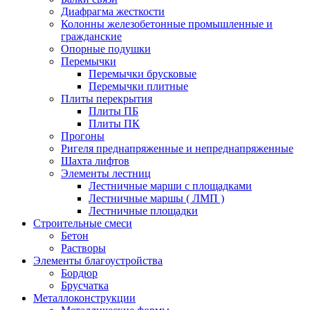
Диафрагма жесткости
Колонны железобетонные промышленные и
гражданские
Опорные подушки
Перемычки
Перемычки брусковые
Перемычки плитные
Плиты перекрытия
Плиты ПБ
Плиты ПК
Прогоны
Ригеля преднапряженные и непреднапряженные
Шахта лифтов
Элементы лестниц
Лестничные марши с площадками
Лестничные маршы ( ЛМП )
Лестничные площадки
Строительные смеси
Бетон
Растворы
Элементы благоустройства
Бордюр
Брусчатка
Металлоконструкции