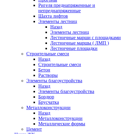
Ригеля преднапряженные и
непреднапряженные
Шахта лифтов
Элементы лестниц
Назад
Элементы лестниц
Лестничные марши с площадками
Лестничные маршы ( ЛМП )
Лестничные площадки
Строительные смеси
Назад
Строительные смеси
Бетон
Растворы
Элементы благоустройства
Назад
Элементы благоустройства
Бордюр
Брусчатка
Металлоконструкции
Назад
Металлоконструкции
Металлические формы
Цемент