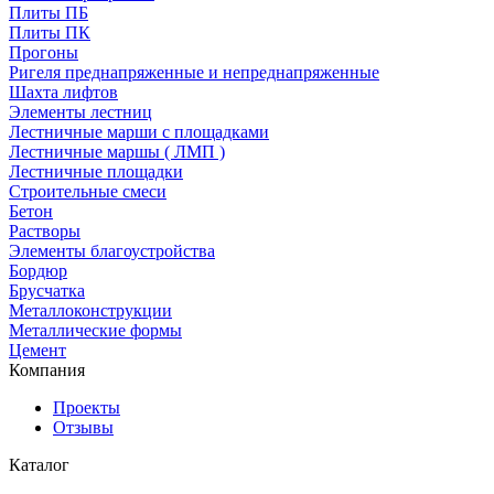
Плиты ПБ
Плиты ПК
Прогоны
Ригеля преднапряженные и непреднапряженные
Шахта лифтов
Элементы лестниц
Лестничные марши с площадками
Лестничные маршы ( ЛМП )
Лестничные площадки
Строительные смеси
Бетон
Растворы
Элементы благоустройства
Бордюр
Брусчатка
Металлоконструкции
Металлические формы
Цемент
Компания
Проекты
Отзывы
Каталог