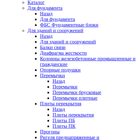
Каталог
Для фундамента
Назад
Для фундамента
ФБС Фундаментные блоки
Для зданий и сооружений
Назад
Для зданий и сооружений
Балки связи
Диафрагма жесткости
Колонны железобетонные промышленные и
гражданские
Опорные подушки
Перемычки
Назад
Перемычки
Перемычки брусковые
Перемычки плитные
Плиты перекрытия
Назад
Плиты перекрытия
Плиты ПБ
Плиты ПК
Прогоны
Ригеля преднапряженные и