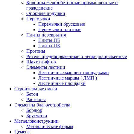
Колонны железобетонные промышленные и
гражданские
Опорные подушки
Перемычки
Перемычки брусковые
Перемычки плитные
Плиты перекрытия
Плиты ПБ
Плиты ПК
Прогоны
Ригеля преднапряженные и непреднапряженные
Шахта лифтов
Элементы лестниц
Лестничные марши с площадками
Лестничные маршы ( ЛМП )
Лестничные площадки
Строительные смеси
Бетон
Растворы
Элементы благоустройства
Бордюр
Брусчатка
Металлоконструкции
Металлические формы
Цемент