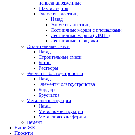
непреднапряженные
Шахта лифтов
Элементы лестниц
Назад
Элементы лестниц
Лестничные марши с площадками
Лестничные маршы ( ЛМП )
Лестничные площадки
Строительные смеси
Назад
Строительные смеси
Бетон
Растворы
Элементы благоустройства
Назад
Элементы благоустройства
Бордюр
Брусчатка
Металлоконструкции
Назад
Металлоконструкции
Металлические формы
Цемент
Наши ЖК
Проекты