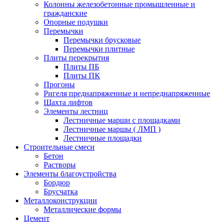
Колонны железобетонные промышленные и
гражданские
Опорные подушки
Перемычки
Перемычки брусковые
Перемычки плитные
Плиты перекрытия
Плиты ПБ
Плиты ПК
Прогоны
Ригеля преднапряженные и непреднапряженные
Шахта лифтов
Элементы лестниц
Лестничные марши с площадками
Лестничные маршы ( ЛМП )
Лестничные площадки
Строительные смеси
Бетон
Растворы
Элементы благоустройства
Бордюр
Брусчатка
Металлоконструкции
Металлические формы
Цемент