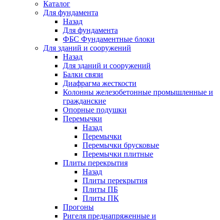
Каталог
Для фундамента
Назад
Для фундамента
ФБС Фундаментные блоки
Для зданий и сооружений
Назад
Для зданий и сооружений
Балки связи
Диафрагма жесткости
Колонны железобетонные промышленные и
гражданские
Опорные подушки
Перемычки
Назад
Перемычки
Перемычки брусковые
Перемычки плитные
Плиты перекрытия
Назад
Плиты перекрытия
Плиты ПБ
Плиты ПК
Прогоны
Ригеля преднапряженные и