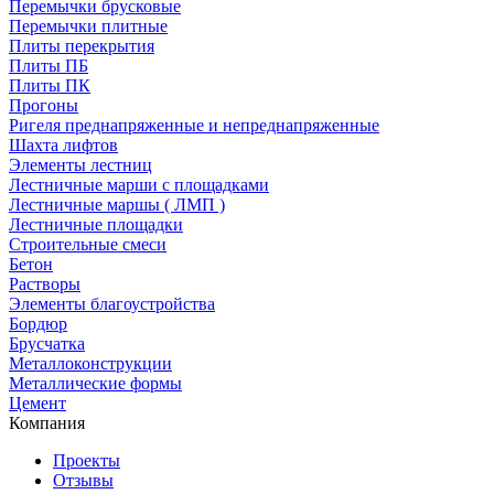
Перемычки брусковые
Перемычки плитные
Плиты перекрытия
Плиты ПБ
Плиты ПК
Прогоны
Ригеля преднапряженные и непреднапряженные
Шахта лифтов
Элементы лестниц
Лестничные марши с площадками
Лестничные маршы ( ЛМП )
Лестничные площадки
Строительные смеси
Бетон
Растворы
Элементы благоустройства
Бордюр
Брусчатка
Металлоконструкции
Металлические формы
Цемент
Компания
Проекты
Отзывы