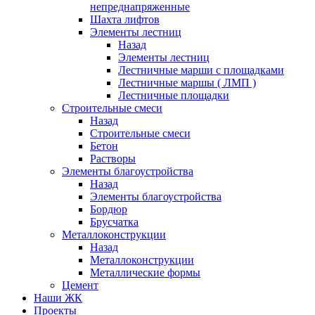
непреднапряженные
Шахта лифтов
Элементы лестниц
Назад
Элементы лестниц
Лестничные марши с площадками
Лестничные маршы ( ЛМП )
Лестничные площадки
Строительные смеси
Назад
Строительные смеси
Бетон
Растворы
Элементы благоустройства
Назад
Элементы благоустройства
Бордюр
Брусчатка
Металлоконструкции
Назад
Металлоконструкции
Металлические формы
Цемент
Наши ЖК
Проекты