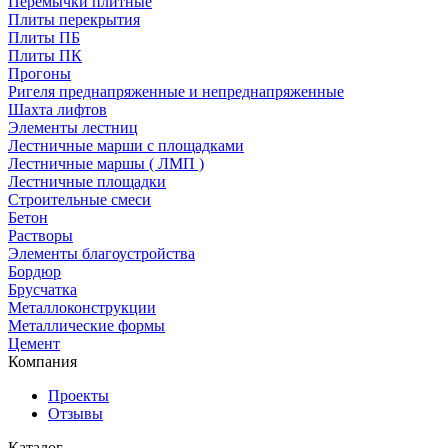
Перемычки плитные
Плиты перекрытия
Плиты ПБ
Плиты ПК
Прогоны
Ригеля преднапряженные и непреднапряженные
Шахта лифтов
Элементы лестниц
Лестничные марши с площадками
Лестничные маршы ( ЛМП )
Лестничные площадки
Строительные смеси
Бетон
Растворы
Элементы благоустройства
Бордюр
Брусчатка
Металлоконструкции
Металлические формы
Цемент
Компания
Проекты
Отзывы
Каталог