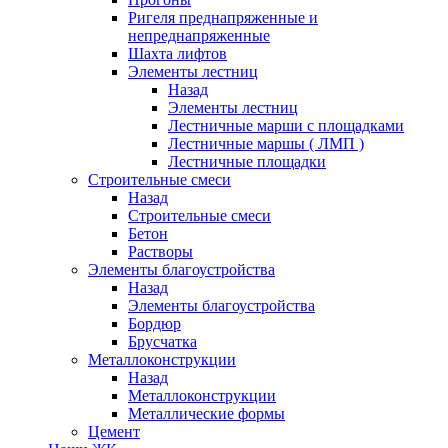
Ригеля преднапряженные и
непреднапряженные
Шахта лифтов
Элементы лестниц
Назад
Элементы лестниц
Лестничные марши с площадками
Лестничные маршы ( ЛМП )
Лестничные площадки
Строительные смеси
Назад
Строительные смеси
Бетон
Растворы
Элементы благоустройства
Назад
Элементы благоустройства
Бордюр
Брусчатка
Металлоконструкции
Назад
Металлоконструкции
Металлические формы
Цемент