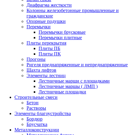
Диафрагма жесткости
Колонны железобетонные промышленные и
гражданские
Опорные подушки
Перемычки
Перемычки брусковые
Перемычки плитные
Плиты перекрытия
Плиты ПБ
Плиты ПК
Прогоны
Ригеля преднапряженные и непреднапряженные
Шахта лифтов
Элементы лестниц
Лестничные марши с площадками
Лестничные маршы ( ЛМП )
Лестничные площадки
Строительные смеси
Бетон
Растворы
Элементы благоустройства
Бордюр
Брусчатка
Металлоконструкции