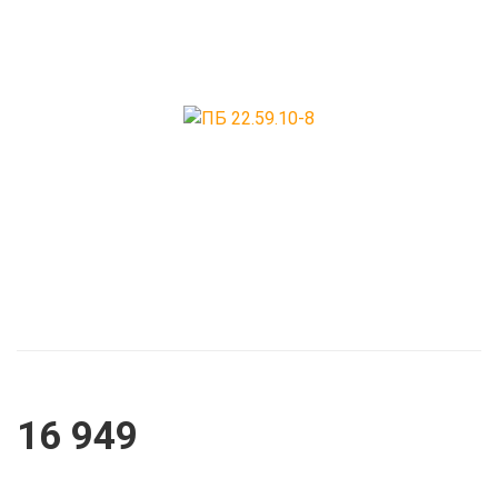
Прогоны
Ригеля преднап
непреднапряже
Шахта лифтов
Элементы лестн
16 949