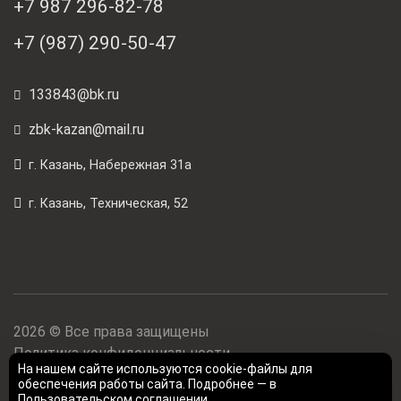
+7 987 296-82-78
+7 (987) 290-50-47
133843@bk.ru
zbk-kazan@mail.ru
г. Казань, Набережная 31а
г. Казань, Техническая, 52
2026 © Все права защищены
Политика конфиденциальности
На нашем сайте используются cookie-файлы для
Карта сайта
обеспечения работы сайта. Подробнее — в
Создано в
Просто Промо
Пользовательском соглашении
.