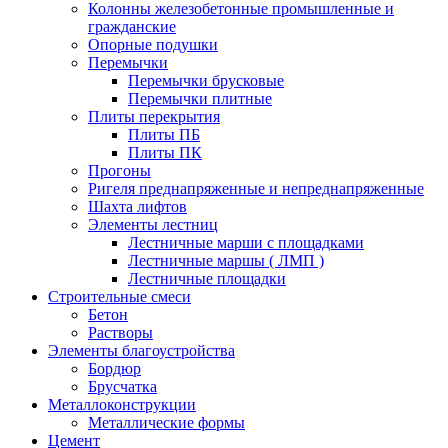
Колонны железобетонные промышленные и
гражданские
Опорные подушки
Перемычки
Перемычки брусковые
Перемычки плитные
Плиты перекрытия
Плиты ПБ
Плиты ПК
Прогоны
Ригеля преднапряженные и непреднапряженные
Шахта лифтов
Элементы лестниц
Лестничные марши с площадками
Лестничные маршы ( ЛМП )
Лестничные площадки
Строительные смеси
Бетон
Растворы
Элементы благоустройства
Бордюр
Брусчатка
Металлоконструкции
Металлические формы
Цемент