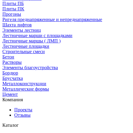
Плиты ПБ
Плиты ПК
Прогоны
Ригеля преднапряженные и непреднапряженные
Шахта лифтов
Элементы лестниц
Лестничные марши с площадками
Лестничные маршы ( ЛМП )
Лестничные площадки
Строительные смеси
Бетон
Растворы
Элементы благоустройства
Бордюр
Брусчатка
Металлоконструкции
Металлические формы
Цемент
Компания
Проекты
Отзывы
Каталог