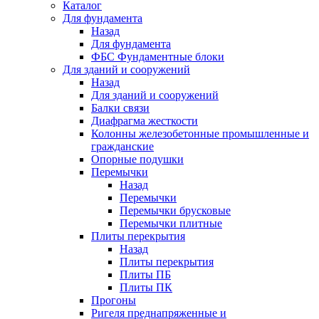
Каталог
Для фундамента
Назад
Для фундамента
ФБС Фундаментные блоки
Для зданий и сооружений
Назад
Для зданий и сооружений
Балки связи
Диафрагма жесткости
Колонны железобетонные промышленные и
гражданские
Опорные подушки
Перемычки
Назад
Перемычки
Перемычки брусковые
Перемычки плитные
Плиты перекрытия
Назад
Плиты перекрытия
Плиты ПБ
Плиты ПК
Прогоны
Ригеля преднапряженные и