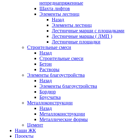
непреднапряженные
Шахта лифтов
Элементы лестниц
Назад
Элементы лестниц
Лестничные марши с площадками
Лестничные маршы ( ЛМП )
Лестничные площадки
Строительные смеси
Назад
Строительные смеси
Бетон
Растворы
Элементы благоустройства
Назад
Элементы благоустройства
Бордюр
Брусчатка
Металлоконструкции
Назад
Металлоконструкции
Металлические формы
Цемент
Наши ЖК
Проекты