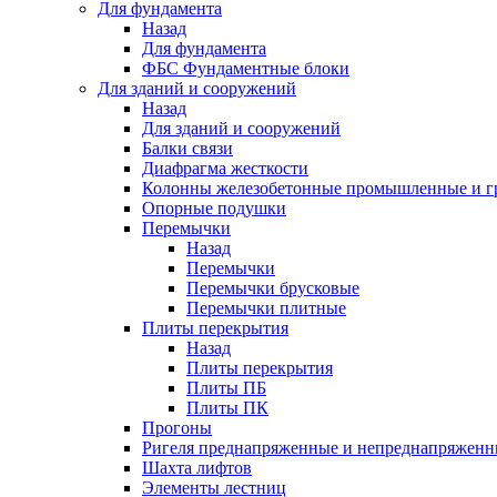
Для фундамента
Назад
Для фундамента
ФБС Фундаментные блоки
Для зданий и сооружений
Назад
Для зданий и сооружений
Балки связи
Диафрагма жесткости
Колонны железобетонные промышленные и г
Опорные подушки
Перемычки
Назад
Перемычки
Перемычки брусковые
Перемычки плитные
Плиты перекрытия
Назад
Плиты перекрытия
Плиты ПБ
Плиты ПК
Прогоны
Ригеля преднапряженные и непреднапряженн
Шахта лифтов
Элементы лестниц