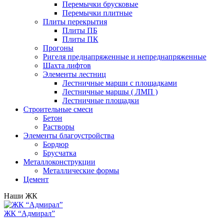
Перемычки брусковые
Перемычки плитные
Плиты перекрытия
Плиты ПБ
Плиты ПК
Прогоны
Ригеля преднапряженные и непреднапряженные
Шахта лифтов
Элементы лестниц
Лестничные марши с площадками
Лестничные маршы ( ЛМП )
Лестничные площадки
Строительные смеси
Бетон
Растворы
Элементы благоустройства
Бордюр
Брусчатка
Металлоконструкции
Металлические формы
Цемент
Наши ЖК
ЖК “Адмирал”