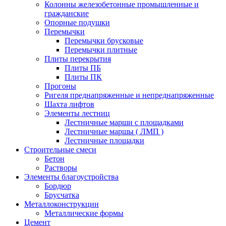
Колонны железобетонные промышленные и
гражданские
Опорные подушки
Перемычки
Перемычки брусковые
Перемычки плитные
Плиты перекрытия
Плиты ПБ
Плиты ПК
Прогоны
Ригеля преднапряженные и непреднапряженные
Шахта лифтов
Элементы лестниц
Лестничные марши с площадками
Лестничные маршы ( ЛМП )
Лестничные площадки
Строительные смеси
Бетон
Растворы
Элементы благоустройства
Бордюр
Брусчатка
Металлоконструкции
Металлические формы
Цемент