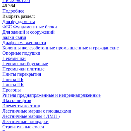
ПБ 22.98.12-6
46 364
Подробнее
Выбрать раздел:
Для фундамента
ФБС Фундаментные блоки
Для зданий и сооружений
Балки связи
Диафрагма жесткости
Колонны железобетонные промышленные и гражданские
Опорные подушки
Перемычки
Перемычки брусковые
Перемычки плитные
Плиты перекрытия
Плиты ПБ
Плиты ПК
Прогоны
Ригеля преднапряженные и непреднапряженные
Шахта лифтов
Элементы лестниц
Лестничные марши с площадками
Лестничные маршы ( ЛМП )
Лестничные площадки
Строительные смеси