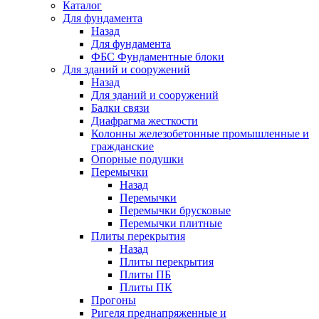
Каталог
Для фундамента
Назад
Для фундамента
ФБС Фундаментные блоки
Для зданий и сооружений
Назад
Для зданий и сооружений
Балки связи
Диафрагма жесткости
Колонны железобетонные промышленные и
гражданские
Опорные подушки
Перемычки
Назад
Перемычки
Перемычки брусковые
Перемычки плитные
Плиты перекрытия
Назад
Плиты перекрытия
Плиты ПБ
Плиты ПК
Прогоны
Ригеля преднапряженные и