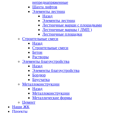
непреднапряженные
Шахта лифтов
Элементы лестниц
Назад
Элементы лестниц
Лестничные марши с площадками
Лестничные маршы ( ЛМП )
Лестничные площадки
Строительные смеси
Назад
Строительные смеси
Бетон
Растворы
Элементы благоустройства
Назад
Элементы благоустройства
Бордюр
Брусчатка
Металлоконструкции
Назад
Металлоконструкции
Металлические формы
Цемент
Наши ЖК
Проекты