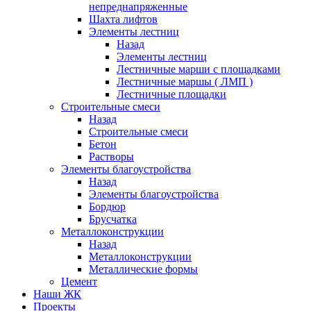
непреднапряженные
Шахта лифтов
Элементы лестниц
Назад
Элементы лестниц
Лестничные марши с площадками
Лестничные маршы ( ЛМП )
Лестничные площадки
Строительные смеси
Назад
Строительные смеси
Бетон
Растворы
Элементы благоустройства
Назад
Элементы благоустройства
Бордюр
Брусчатка
Металлоконструкции
Назад
Металлоконструкции
Металлические формы
Цемент
Наши ЖК
Проекты