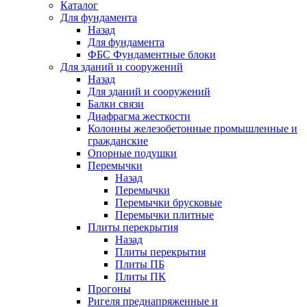
Каталог
Для фундамента
Назад
Для фундамента
ФБС Фундаментные блоки
Для зданий и сооружений
Назад
Для зданий и сооружений
Балки связи
Диафрагма жесткости
Колонны железобетонные промышленные и
гражданские
Опорные подушки
Перемычки
Назад
Перемычки
Перемычки брусковые
Перемычки плитные
Плиты перекрытия
Назад
Плиты перекрытия
Плиты ПБ
Плиты ПК
Прогоны
Ригеля преднапряженные и