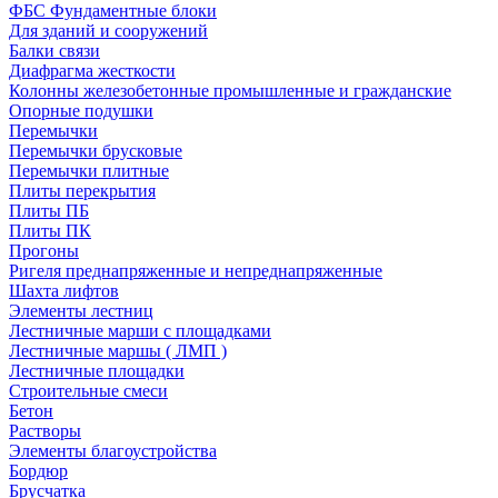
ФБС Фундаментные блоки
Для зданий и сооружений
Балки связи
Диафрагма жесткости
Колонны железобетонные промышленные и гражданские
Опорные подушки
Перемычки
Перемычки брусковые
Перемычки плитные
Плиты перекрытия
Плиты ПБ
Плиты ПК
Прогоны
Ригеля преднапряженные и непреднапряженные
Шахта лифтов
Элементы лестниц
Лестничные марши с площадками
Лестничные маршы ( ЛМП )
Лестничные площадки
Строительные смеси
Бетон
Растворы
Элементы благоустройства
Бордюр
Брусчатка