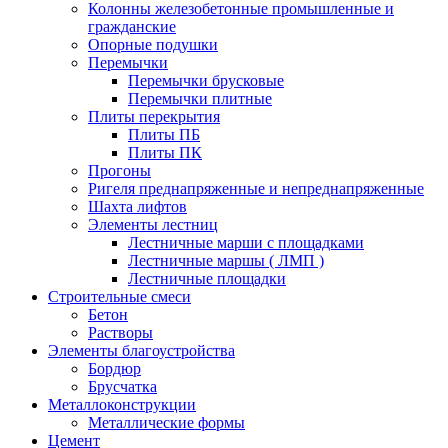
Колонны железобетонные промышленные и
гражданские
Опорные подушки
Перемычки
Перемычки брусковые
Перемычки плитные
Плиты перекрытия
Плиты ПБ
Плиты ПК
Прогоны
Ригеля преднапряженные и непреднапряженные
Шахта лифтов
Элементы лестниц
Лестничные марши с площадками
Лестничные маршы ( ЛМП )
Лестничные площадки
Строительные смеси
Бетон
Растворы
Элементы благоустройства
Бордюр
Брусчатка
Металлоконструкции
Металлические формы
Цемент