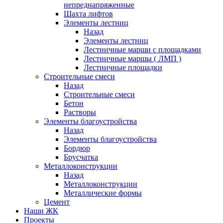
непреднапряженные
Шахта лифтов
Элементы лестниц
Назад
Элементы лестниц
Лестничные марши с площадками
Лестничные маршы ( ЛМП )
Лестничные площадки
Строительные смеси
Назад
Строительные смеси
Бетон
Растворы
Элементы благоустройства
Назад
Элементы благоустройства
Бордюр
Брусчатка
Металлоконструкции
Назад
Металлоконструкции
Металлические формы
Цемент
Наши ЖК
Проекты