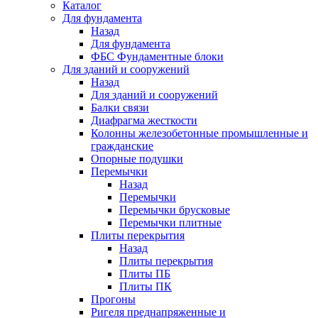
Каталог
Для фундамента
Назад
Для фундамента
ФБС Фундаментные блоки
Для зданий и сооружений
Назад
Для зданий и сооружений
Балки связи
Диафрагма жесткости
Колонны железобетонные промышленные и
гражданские
Опорные подушки
Перемычки
Назад
Перемычки
Перемычки брусковые
Перемычки плитные
Плиты перекрытия
Назад
Плиты перекрытия
Плиты ПБ
Плиты ПК
Прогоны
Ригеля преднапряженные и