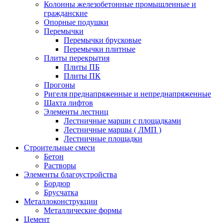
Колонны железобетонные промышленные и
гражданские
Опорные подушки
Перемычки
Перемычки брусковые
Перемычки плитные
Плиты перекрытия
Плиты ПБ
Плиты ПК
Прогоны
Ригеля преднапряженные и непреднапряженные
Шахта лифтов
Элементы лестниц
Лестничные марши с площадками
Лестничные маршы ( ЛМП )
Лестничные площадки
Строительные смеси
Бетон
Растворы
Элементы благоустройства
Бордюр
Брусчатка
Металлоконструкции
Металлические формы
Цемент