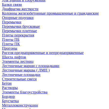
Для зданий и сооружений
Балки связи
Диафрагма жесткости
Колонны железобетонные промышленные и гражданские
Опорные подушки
Перемычки
Перемычки брусковые
Перемычки плитные
Плиты перекрытия
Плиты ПБ
Плиты ПК
Прогоны
Ригеля преднапряженные и непреднапряженные
Шахта лифтов
Элементы лестниц
Лестничные марши с площадками
Лестничные маршы ( ЛМП )
Лестничные площадки
Строительные смеси
Бетон
Растворы
Элементы благоустройства
Бордюр
Брусчатка
Металлоконструкции