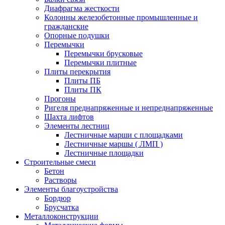
Диафрагма жесткости
Колонны железобетонные промышленные и
гражданские
Опорные подушки
Перемычки
Перемычки брусковые
Перемычки плитные
Плиты перекрытия
Плиты ПБ
Плиты ПК
Прогоны
Ригеля преднапряженные и непреднапряженные
Шахта лифтов
Элементы лестниц
Лестничные марши с площадками
Лестничные маршы ( ЛМП )
Лестничные площадки
Строительные смеси
Бетон
Растворы
Элементы благоустройства
Бордюр
Брусчатка
Металлоконструкции