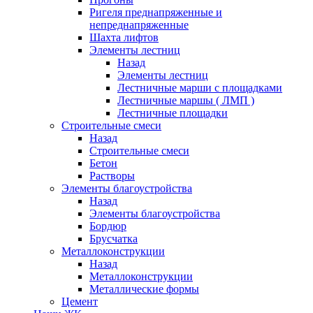
Ригеля преднапряженные и
непреднапряженные
Шахта лифтов
Элементы лестниц
Назад
Элементы лестниц
Лестничные марши с площадками
Лестничные маршы ( ЛМП )
Лестничные площадки
Строительные смеси
Назад
Строительные смеси
Бетон
Растворы
Элементы благоустройства
Назад
Элементы благоустройства
Бордюр
Брусчатка
Металлоконструкции
Назад
Металлоконструкции
Металлические формы
Цемент