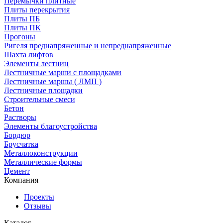
Перемычки плитные
Плиты перекрытия
Плиты ПБ
Плиты ПК
Прогоны
Ригеля преднапряженные и непреднапряженные
Шахта лифтов
Элементы лестниц
Лестничные марши с площадками
Лестничные маршы ( ЛМП )
Лестничные площадки
Строительные смеси
Бетон
Растворы
Элементы благоустройства
Бордюр
Брусчатка
Металлоконструкции
Металлические формы
Цемент
Компания
Проекты
Отзывы
Каталог