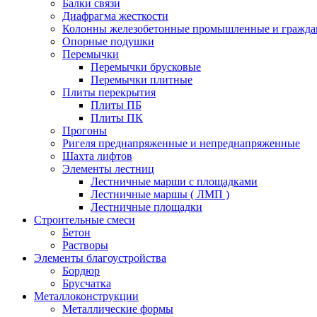
Балки связи
Диафрагма жесткости
Колонны железобетонные промышленные и гражда
Опорные подушки
Перемычки
Перемычки брусковые
Перемычки плитные
Плиты перекрытия
Плиты ПБ
Плиты ПК
Прогоны
Ригеля преднапряженные и непреднапряженные
Шахта лифтов
Элементы лестниц
Лестничные марши с площадками
Лестничные маршы ( ЛМП )
Лестничные площадки
Строительные смеси
Бетон
Растворы
Элементы благоустройства
Бордюр
Брусчатка
Металлоконструкции
Металлические формы