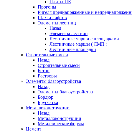
Плиты ПК
Прогоны
Ригеля преднапряженные и непреднапряженн
Шахта лифтов
Элементы лестниц
Назад
Элементы лестниц
Лестничные марши с площадками
Лестничные маршы ( ЛМП )
Лестничные площадки
Строительные смеси
Назад
Строительные смеси
Бетон
Растворы
Элементы благоустройства
Назад
Элементы благоустройства
Бордюр
Брусчатка
Металлоконструкции
Назад
Металлоконструкции
Металлические формы
Цемент