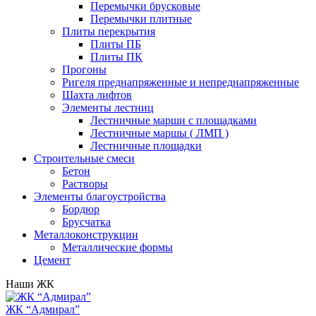
Перемычки брусковые
Перемычки плитные
Плиты перекрытия
Плиты ПБ
Плиты ПК
Прогоны
Ригеля преднапряженные и непреднапряженные
Шахта лифтов
Элементы лестниц
Лестничные марши с площадками
Лестничные маршы ( ЛМП )
Лестничные площадки
Строительные смеси
Бетон
Растворы
Элементы благоустройства
Бордюр
Брусчатка
Металлоконструкции
Металлические формы
Цемент
Наши ЖК
ЖК “Адмирал”