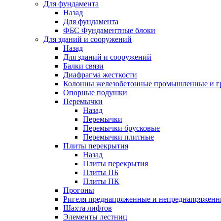
Для фундамента
Назад
Для фундамента
ФБС Фундаментные блоки
Для зданий и сооружений
Назад
Для зданий и сооружений
Балки связи
Диафрагма жесткости
Колонны железобетонные промышленные и г
Опорные подушки
Перемычки
Назад
Перемычки
Перемычки брусковые
Перемычки плитные
Плиты перекрытия
Назад
Плиты перекрытия
Плиты ПБ
Плиты ПК
Прогоны
Ригеля преднапряженные и непреднапряженн
Шахта лифтов
Элементы лестниц