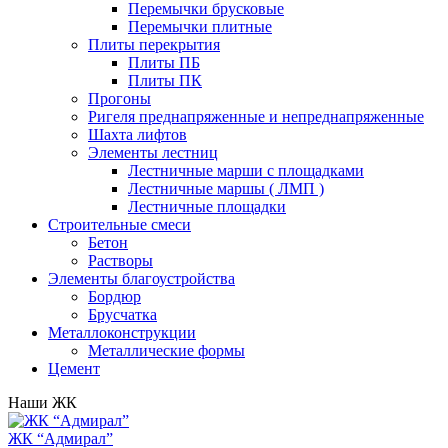
Перемычки брусковые
Перемычки плитные
Плиты перекрытия
Плиты ПБ
Плиты ПК
Прогоны
Ригеля преднапряженные и непреднапряженные
Шахта лифтов
Элементы лестниц
Лестничные марши с площадками
Лестничные маршы ( ЛМП )
Лестничные площадки
Строительные смеси
Бетон
Растворы
Элементы благоустройства
Бордюр
Брусчатка
Металлоконструкции
Металлические формы
Цемент
Наши ЖК
ЖК “Адмирал”