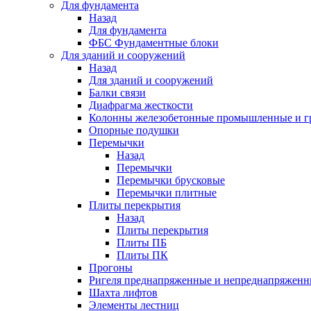
Для фундамента
Назад
Для фундамента
ФБС Фундаментные блоки
Для зданий и сооружений
Назад
Для зданий и сооружений
Балки связи
Диафрагма жесткости
Колонны железобетонные промышленные и г
Опорные подушки
Перемычки
Назад
Перемычки
Перемычки брусковые
Перемычки плитные
Плиты перекрытия
Назад
Плиты перекрытия
Плиты ПБ
Плиты ПК
Прогоны
Ригеля преднапряженные и непреднапряженн
Шахта лифтов
Элементы лестниц