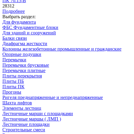
ПК 70.15-B
28312
Подробнее
Выбрать раздел:
Для фундамента
ФБС Фундаментные блоки
Для зданий и сооружений
Балки связи
Диафрагма жесткости
Колонны железобетонные промышленные и гражданские
Опорные подушки
Перемычки
Перемычки брусковые
Перемычки плитные
Плиты перекрытия
Плиты ПБ
Плиты ПК
Прогоны
Ригеля преднапряженные и непреднапряженные
Шахта лифтов
Элементы лестниц
Лестничные марши с площадками
Лестничные маршы ( ЛМП )
Лестничные площадки
Строительные смеси