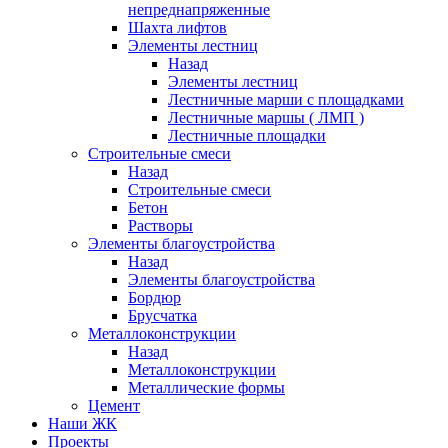
непреднапряженные
Шахта лифтов
Элементы лестниц
Назад
Элементы лестниц
Лестничные марши с площадками
Лестничные маршы ( ЛМП )
Лестничные площадки
Строительные смеси
Назад
Строительные смеси
Бетон
Растворы
Элементы благоустройства
Назад
Элементы благоустройства
Бордюр
Брусчатка
Металлоконструкции
Назад
Металлоконструкции
Металлические формы
Цемент
Наши ЖК
Проекты