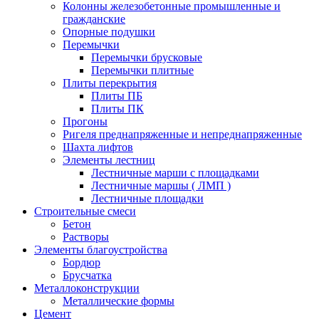
Колонны железобетонные промышленные и
гражданские
Опорные подушки
Перемычки
Перемычки брусковые
Перемычки плитные
Плиты перекрытия
Плиты ПБ
Плиты ПК
Прогоны
Ригеля преднапряженные и непреднапряженные
Шахта лифтов
Элементы лестниц
Лестничные марши с площадками
Лестничные маршы ( ЛМП )
Лестничные площадки
Строительные смеси
Бетон
Растворы
Элементы благоустройства
Бордюр
Брусчатка
Металлоконструкции
Металлические формы
Цемент