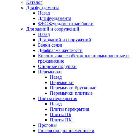
Каталог
Для фундамента
Назад
Для фундамента
ФБС Фундаментные блоки
Для зданий и сооружений
Назад
Для зданий и сооружений
Балки связи
Диафрагма жесткости
Колонны железобетонные промышленные и
гражданские
Опорные подушки
Перемычки
Назад
Перемычки
Перемычки брусковые
Перемычки плитные
Плиты перекрытия
Назад
Плиты перекрытия
Плиты ПБ
Плиты ПК
Прогоны
Ригеля преднапряженные и