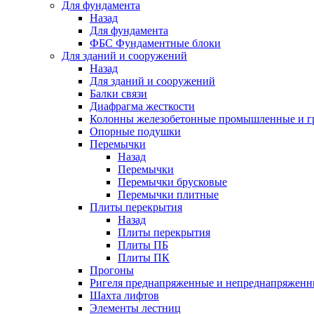
Для фундамента
Назад
Для фундамента
ФБС Фундаментные блоки
Для зданий и сооружений
Назад
Для зданий и сооружений
Балки связи
Диафрагма жесткости
Колонны железобетонные промышленные и г
Опорные подушки
Перемычки
Назад
Перемычки
Перемычки брусковые
Перемычки плитные
Плиты перекрытия
Назад
Плиты перекрытия
Плиты ПБ
Плиты ПК
Прогоны
Ригеля преднапряженные и непреднапряженн
Шахта лифтов
Элементы лестниц