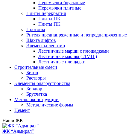
Перемычки брусковые
Перемычки плитные
Плиты перекрытия
Плиты ПБ
Плиты ПК
Прогоны
Ригеля преднапряженные и непреднапряженные
Шахта лифтов
Элементы лестниц
Лестничные марши с площадками
Лестничные маршы ( ЛМП )
Лестничные площадки
Строительные смеси
Бетон
Растворы
Элементы благоустройства
Бордюр
Брусчатка
Металлоконструкции
Металлические формы
Цемент
Наши ЖК
ЖК “Адмирал”