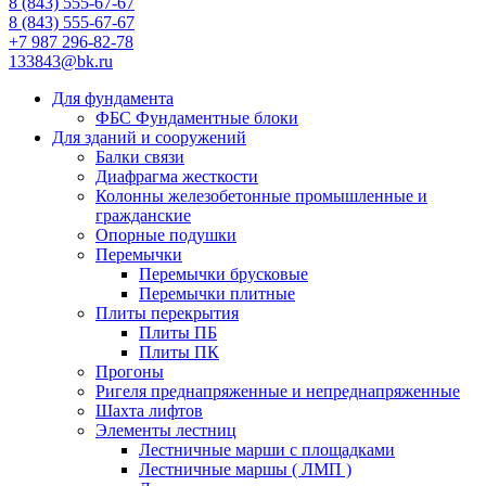
8 (843) 555-67-67
8 (843) 555-67-67
+7 987 296-82-78
133843@bk.ru
Для фундамента
ФБС Фундаментные блоки
Для зданий и сооружений
Балки связи
Диафрагма жесткости
Колонны железобетонные промышленные и
гражданские
Опорные подушки
Перемычки
Перемычки брусковые
Перемычки плитные
Плиты перекрытия
Плиты ПБ
Плиты ПК
Прогоны
Ригеля преднапряженные и непреднапряженные
Шахта лифтов
Элементы лестниц
Лестничные марши с площадками
Лестничные маршы ( ЛМП )