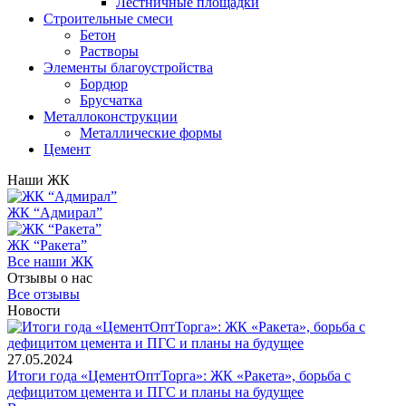
Лестничные площадки
Строительные смеси
Бетон
Растворы
Элементы благоустройства
Бордюр
Брусчатка
Металлоконструкции
Металлические формы
Цемент
Наши ЖК
ЖК “Адмирал”
ЖК “Ракета”
Все наши ЖК
Отзывы о нас
Все отзывы
Новости
27.05.2024
Итоги года «ЦементОптТорга»: ЖК «Ракета», борьба с
дефицитом цемента и ПГС и планы на будущее