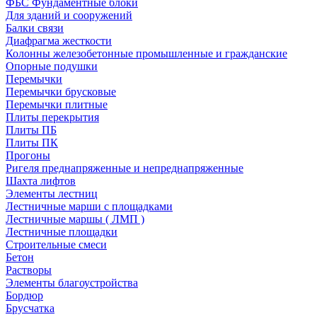
ФБС Фундаментные блоки
Для зданий и сооружений
Балки связи
Диафрагма жесткости
Колонны железобетонные промышленные и гражданские
Опорные подушки
Перемычки
Перемычки брусковые
Перемычки плитные
Плиты перекрытия
Плиты ПБ
Плиты ПК
Прогоны
Ригеля преднапряженные и непреднапряженные
Шахта лифтов
Элементы лестниц
Лестничные марши с площадками
Лестничные маршы ( ЛМП )
Лестничные площадки
Строительные смеси
Бетон
Растворы
Элементы благоустройства
Бордюр
Брусчатка