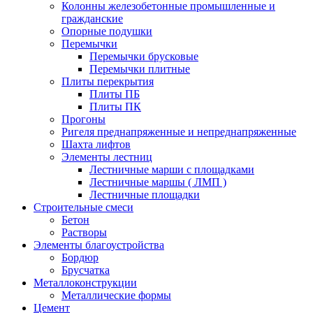
Колонны железобетонные промышленные и
гражданские
Опорные подушки
Перемычки
Перемычки брусковые
Перемычки плитные
Плиты перекрытия
Плиты ПБ
Плиты ПК
Прогоны
Ригеля преднапряженные и непреднапряженные
Шахта лифтов
Элементы лестниц
Лестничные марши с площадками
Лестничные маршы ( ЛМП )
Лестничные площадки
Строительные смеси
Бетон
Растворы
Элементы благоустройства
Бордюр
Брусчатка
Металлоконструкции
Металлические формы
Цемент