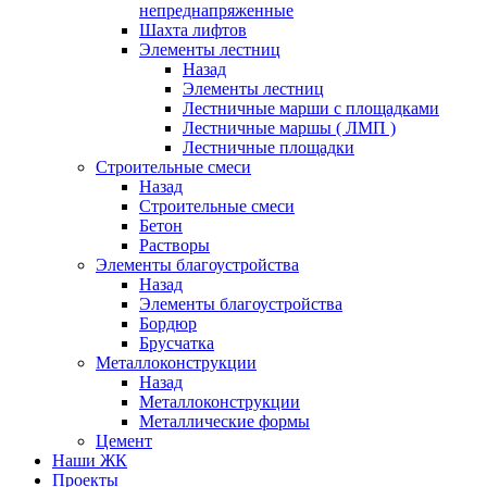
непреднапряженные
Шахта лифтов
Элементы лестниц
Назад
Элементы лестниц
Лестничные марши с площадками
Лестничные маршы ( ЛМП )
Лестничные площадки
Строительные смеси
Назад
Строительные смеси
Бетон
Растворы
Элементы благоустройства
Назад
Элементы благоустройства
Бордюр
Брусчатка
Металлоконструкции
Назад
Металлоконструкции
Металлические формы
Цемент
Наши ЖК
Проекты