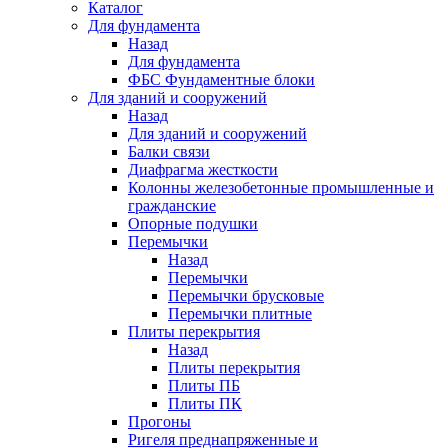
Каталог
Для фундамента
Назад
Для фундамента
ФБС Фундаментные блоки
Для зданий и сооружений
Назад
Для зданий и сооружений
Балки связи
Диафрагма жесткости
Колонны железобетонные промышленные и
гражданские
Опорные подушки
Перемычки
Назад
Перемычки
Перемычки брусковые
Перемычки плитные
Плиты перекрытия
Назад
Плиты перекрытия
Плиты ПБ
Плиты ПК
Прогоны
Ригеля преднапряженные и