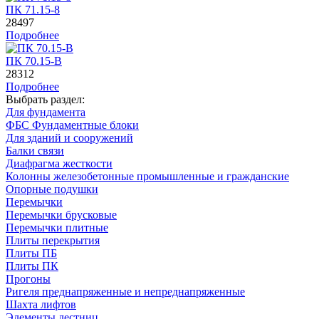
ПК 71.15-8
28497
Подробнее
ПК 70.15-B
28312
Подробнее
Выбрать раздел:
Для фундамента
ФБС Фундаментные блоки
Для зданий и сооружений
Балки связи
Диафрагма жесткости
Колонны железобетонные промышленные и гражданские
Опорные подушки
Перемычки
Перемычки брусковые
Перемычки плитные
Плиты перекрытия
Плиты ПБ
Плиты ПК
Прогоны
Ригеля преднапряженные и непреднапряженные
Шахта лифтов
Элементы лестниц