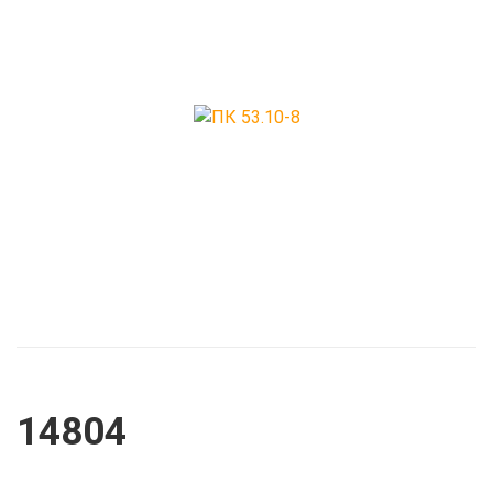
Прогоны
Ригеля преднап
непреднапряже
Шахта лифтов
Элементы лестн
14804