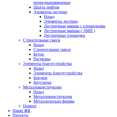
непреднапряженные
Шахта лифтов
Элементы лестниц
Назад
Элементы лестниц
Лестничные марши с площадками
Лестничные маршы ( ЛМП )
Лестничные площадки
Строительные смеси
Назад
Строительные смеси
Бетон
Растворы
Элементы благоустройства
Назад
Элементы благоустройства
Бордюр
Брусчатка
Металлоконструкции
Назад
Металлоконструкции
Металлические формы
Цемент
Наши ЖК
Проекты