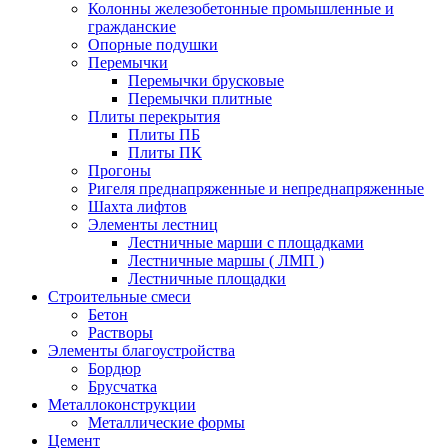
Колонны железобетонные промышленные и
гражданские
Опорные подушки
Перемычки
Перемычки брусковые
Перемычки плитные
Плиты перекрытия
Плиты ПБ
Плиты ПК
Прогоны
Ригеля преднапряженные и непреднапряженные
Шахта лифтов
Элементы лестниц
Лестничные марши с площадками
Лестничные маршы ( ЛМП )
Лестничные площадки
Строительные смеси
Бетон
Растворы
Элементы благоустройства
Бордюр
Брусчатка
Металлоконструкции
Металлические формы
Цемент