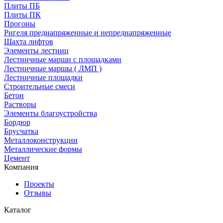
Плиты ПБ
Плиты ПК
Прогоны
Ригеля преднапряженные и непреднапряженные
Шахта лифтов
Элементы лестниц
Лестничные марши с площадками
Лестничные маршы ( ЛМП )
Лестничные площадки
Строительные смеси
Бетон
Растворы
Элементы благоустройства
Бордюр
Брусчатка
Металлоконструкции
Металлические формы
Цемент
Компания
Проекты
Отзывы
Каталог