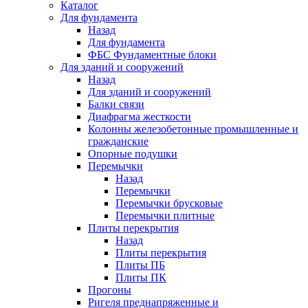
Каталог
Для фундамента
Назад
Для фундамента
ФБС Фундаментные блоки
Для зданий и сооружений
Назад
Для зданий и сооружений
Балки связи
Диафрагма жесткости
Колонны железобетонные промышленные и
гражданские
Опорные подушки
Перемычки
Назад
Перемычки
Перемычки брусковые
Перемычки плитные
Плиты перекрытия
Назад
Плиты перекрытия
Плиты ПБ
Плиты ПК
Прогоны
Ригеля преднапряженные и