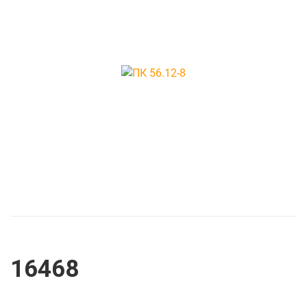
Прогоны
Ригеля преднап
непреднапряже
Шахта лифтов
Элементы лестн
16468