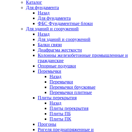
Каталог
Для фундамента
Назад
Для фундамента
ФБС Фундаментные блоки
Для зданий и сооружений
Назад
Для зданий и сооружений
Балки связи
Диафрагма жесткости
Колонны железобетонные промышленные и
гражданские
Опорные подушки
Перемычки
Назад
Перемычки
Перемычки брусковые
Перемычки плитные
Плиты перекрытия
Назад
Плиты перекрытия
Плиты ПБ
Плиты ПК
Прогоны
Ригеля преднапряженные и