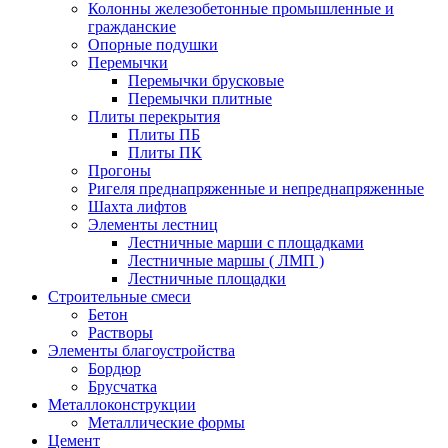
Колонны железобетонные промышленные и
гражданские
Опорные подушки
Перемычки
Перемычки брусковые
Перемычки плитные
Плиты перекрытия
Плиты ПБ
Плиты ПК
Прогоны
Ригеля преднапряженные и непреднапряженные
Шахта лифтов
Элементы лестниц
Лестничные марши с площадками
Лестничные маршы ( ЛМП )
Лестничные площадки
Строительные смеси
Бетон
Растворы
Элементы благоустройства
Бордюр
Брусчатка
Металлоконструкции
Металлические формы
Цемент