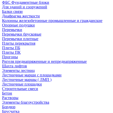
ФБС Фундаментные блоки
Для зданий и сооружений
Балки связи
Диафрагма жесткости
Колонны железобетонные промышленные и гражданские
Опорные подушки
Перемычки
Перемычки брусковые
Перемычки плитные
Плиты перекрытия
Плиты ПБ
Плиты ПК
Прогоны
Ригеля преднапряженные и непреднапряженные
Шахта лифтов
Элементы лестниц
Лестничные марши с площадками
Лестничные маршы ( ЛМП )
Лестничные площадки
Строительные смеси
Бетон
Растворы
Элементы благоустройства
Бордюр
Брусчатка