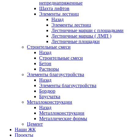
непреднапряженные
Шахта лифтов
Элементы лестниц
Назад
Элементы лестниц
Лестничные марши с площадками
Лестничные маршы ( ЛМП )
Лестничные площадки
Строительные смеси
Назад
Строительные смеси
Бетон
Растворы
Элементы благоустройства
Назад
Элементы благоустройства
Бордюр
Брусчатка
Металлоконструкции
Назад
Металлоконструкции
Металлические формы
Цемент
Наши ЖК
Проекты