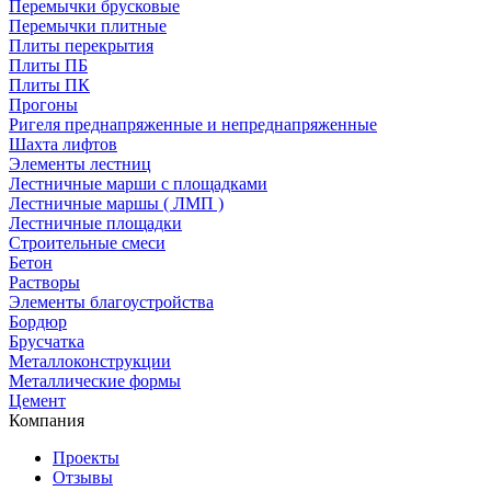
Перемычки брусковые
Перемычки плитные
Плиты перекрытия
Плиты ПБ
Плиты ПК
Прогоны
Ригеля преднапряженные и непреднапряженные
Шахта лифтов
Элементы лестниц
Лестничные марши с площадками
Лестничные маршы ( ЛМП )
Лестничные площадки
Строительные смеси
Бетон
Растворы
Элементы благоустройства
Бордюр
Брусчатка
Металлоконструкции
Металлические формы
Цемент
Компания
Проекты
Отзывы