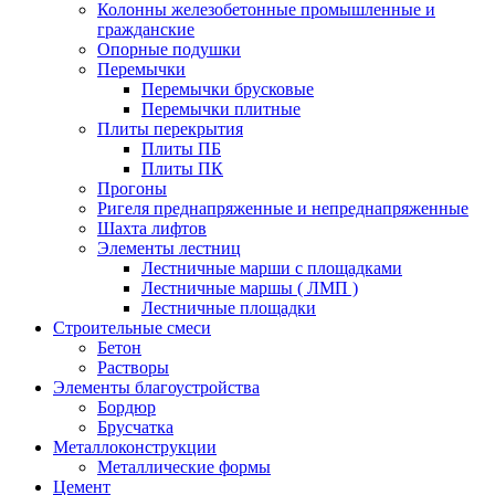
Колонны железобетонные промышленные и
гражданские
Опорные подушки
Перемычки
Перемычки брусковые
Перемычки плитные
Плиты перекрытия
Плиты ПБ
Плиты ПК
Прогоны
Ригеля преднапряженные и непреднапряженные
Шахта лифтов
Элементы лестниц
Лестничные марши с площадками
Лестничные маршы ( ЛМП )
Лестничные площадки
Строительные смеси
Бетон
Растворы
Элементы благоустройства
Бордюр
Брусчатка
Металлоконструкции
Металлические формы
Цемент