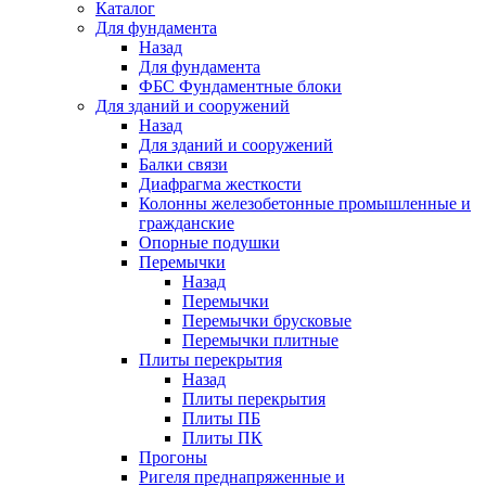
Каталог
Для фундамента
Назад
Для фундамента
ФБС Фундаментные блоки
Для зданий и сооружений
Назад
Для зданий и сооружений
Балки связи
Диафрагма жесткости
Колонны железобетонные промышленные и
гражданские
Опорные подушки
Перемычки
Назад
Перемычки
Перемычки брусковые
Перемычки плитные
Плиты перекрытия
Назад
Плиты перекрытия
Плиты ПБ
Плиты ПК
Прогоны
Ригеля преднапряженные и