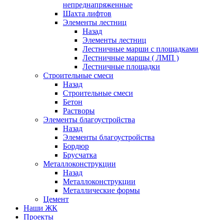
непреднапряженные
Шахта лифтов
Элементы лестниц
Назад
Элементы лестниц
Лестничные марши с площадками
Лестничные маршы ( ЛМП )
Лестничные площадки
Строительные смеси
Назад
Строительные смеси
Бетон
Растворы
Элементы благоустройства
Назад
Элементы благоустройства
Бордюр
Брусчатка
Металлоконструкции
Назад
Металлоконструкции
Металлические формы
Цемент
Наши ЖК
Проекты