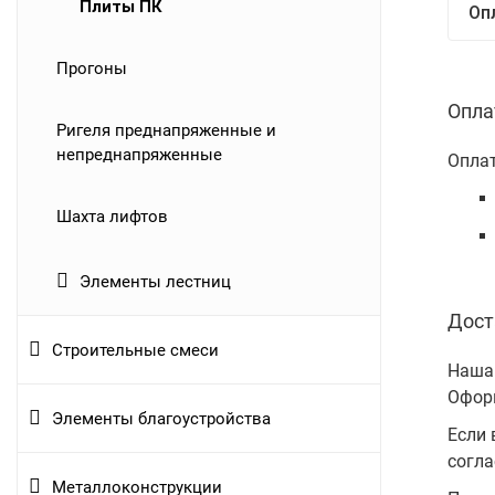
Плиты ПК
Оп
Прогоны
Опла
Ригеля преднапряженные и
непреднапряженные
Оплат
Шахта лифтов
Элементы лестниц
Дост
Строительные смеси
Наша 
Оформ
Элементы благоустройства
Если 
согла
Металлоконструкции