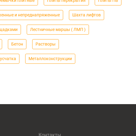
ремычки плитные
Плиты перекрытия
Плиты ПБ
женные и непреднапряженные
Шахта лифтов
ощадками
Лестничные маршы ( ЛМП )
Бетон
Растворы
усчатка
Металлоконструкции
Контакты