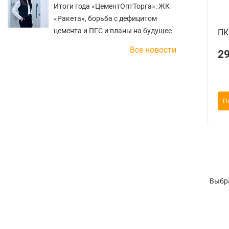
Итоги года «ЦементОптТорга»: ЖК
«Ракета», борьба с дефицитом
цемента и ПГС и планы на будущее
ПК
Все новости
2
П
Выбра