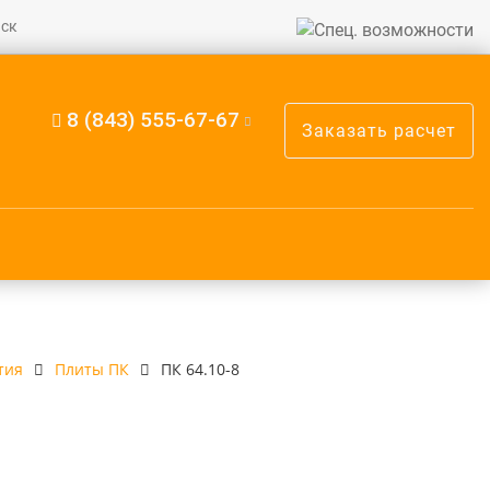
ск
8 (843) 555-67-67
Заказать расчет
тия
Плиты ПК
ПК 64.10-8