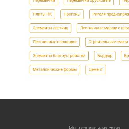
Перемычки
Перемычки брусковые
Пе
Плиты ПК
Прогоны
Ригеля преднапря
Элементы лестниц
Лестничные марши с пл
Лестничные площадки
Строительные смеси
Элементы благоустройства
Бордюр
Бр
Металлические формы
Цемент
Мы в социальных сетях