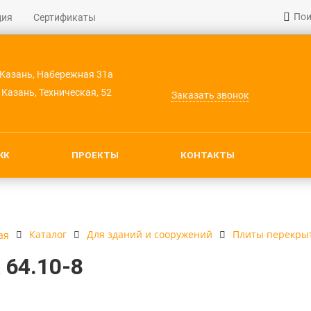
Пои
ция
Сертификаты
. Казань, Набережная 31а
. Казань, Техническая, 52
Заказать звонок
ЖК
ПРОЕКТЫ
КОНТАКТЫ
Каталог
Для зданий и сооружений
Плиты перекры
ая
 64.10-8