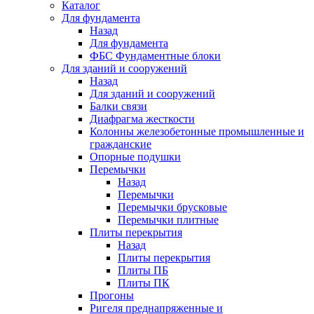
Каталог
Для фундамента
Назад
Для фундамента
ФБС Фундаментные блоки
Для зданий и сооружений
Назад
Для зданий и сооружений
Балки связи
Диафрагма жесткости
Колонны железобетонные промышленные и
гражданские
Опорные подушки
Перемычки
Назад
Перемычки
Перемычки брусковые
Перемычки плитные
Плиты перекрытия
Назад
Плиты перекрытия
Плиты ПБ
Плиты ПК
Прогоны
Ригеля преднапряженные и