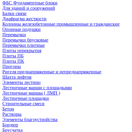
ФБС Фундаментные блоки
Для зданий и сооружений
Балки связи
Диафрагма жесткости
Колонны железобетонные промышленные и гражданские
Опорные подушки
Перемычки
Перемычки брусковые
Перемычки плитные
Плиты перекрытия
Плиты ПБ
Плиты ПК
Прогоны
Ригеля преднапряженные и непреднапряженные
Шахта лифтов
Элементы лестниц
Лестничные марши с площадками
Лестничные маршы ( ЛМП )
Лестничные площадки
Строительные смеси
Бетон
Растворы
Элементы благоустройства
Бордюр
Брусчатка