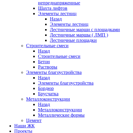
непреднапряженные
Шахта лифтов
Элементы лестниц
Назад
Элементы лестниц
Лестничные марши с площадками
Лестничные маршы ( ЛМП )
Лестничные площадки
Строительные смеси
Назад
Строительные смеси
Бетон
Растворы
Элементы благоустройства
Назад
Элементы благоустройства
Бордюр
Брусчатка
Металлоконструкции
Назад
Металлоконструкции
Металлические формы
Цемент
Наши ЖК
Проекты