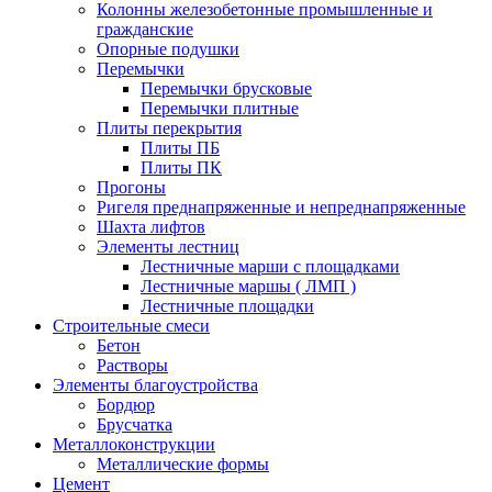
Колонны железобетонные промышленные и
гражданские
Опорные подушки
Перемычки
Перемычки брусковые
Перемычки плитные
Плиты перекрытия
Плиты ПБ
Плиты ПК
Прогоны
Ригеля преднапряженные и непреднапряженные
Шахта лифтов
Элементы лестниц
Лестничные марши с площадками
Лестничные маршы ( ЛМП )
Лестничные площадки
Строительные смеси
Бетон
Растворы
Элементы благоустройства
Бордюр
Брусчатка
Металлоконструкции
Металлические формы
Цемент