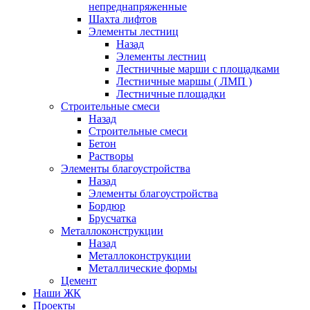
непреднапряженные
Шахта лифтов
Элементы лестниц
Назад
Элементы лестниц
Лестничные марши с площадками
Лестничные маршы ( ЛМП )
Лестничные площадки
Строительные смеси
Назад
Строительные смеси
Бетон
Растворы
Элементы благоустройства
Назад
Элементы благоустройства
Бордюр
Брусчатка
Металлоконструкции
Назад
Металлоконструкции
Металлические формы
Цемент
Наши ЖК
Проекты