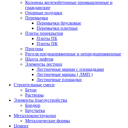
Колонны железобетонные промышленные и
гражданские
Опорные подушки
Перемычки
Перемычки брусковые
Перемычки плитные
Плиты перекрытия
Плиты ПБ
Плиты ПК
Прогоны
Ригеля преднапряженные и непреднапряженные
Шахта лифтов
Элементы лестниц
Лестничные марши с площадками
Лестничные маршы ( ЛМП )
Лестничные площадки
Строительные смеси
Бетон
Растворы
Элементы благоустройства
Бордюр
Брусчатка
Металлоконструкции
Металлические формы
Цемент