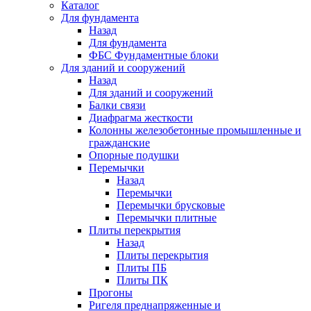
Каталог
Для фундамента
Назад
Для фундамента
ФБС Фундаментные блоки
Для зданий и сооружений
Назад
Для зданий и сооружений
Балки связи
Диафрагма жесткости
Колонны железобетонные промышленные и
гражданские
Опорные подушки
Перемычки
Назад
Перемычки
Перемычки брусковые
Перемычки плитные
Плиты перекрытия
Назад
Плиты перекрытия
Плиты ПБ
Плиты ПК
Прогоны
Ригеля преднапряженные и