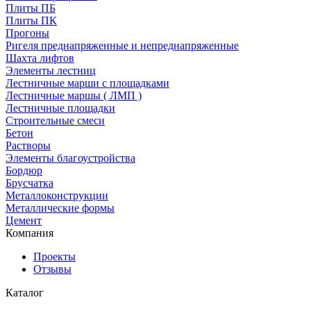
Плиты ПБ
Плиты ПК
Прогоны
Ригеля преднапряженные и непреднапряженные
Шахта лифтов
Элементы лестниц
Лестничные марши с площадками
Лестничные маршы ( ЛМП )
Лестничные площадки
Строительные смеси
Бетон
Растворы
Элементы благоустройства
Бордюр
Брусчатка
Металлоконструкции
Металлические формы
Цемент
Компания
Проекты
Отзывы
Каталог