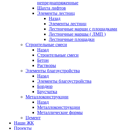
непреднапряженные
Шахта лифтов
Элементы лестниц
Назад
Элементы лестниц
Лестничные марши с площадками
Лестничные маршы ( ЛМП )
Лестничные площадки
Строительные смеси
Назад
Строительные смеси
Бетон
Растворы
Элементы благоустройства
Назад
Элементы благоустройства
Бордюр
Брусчатка
Металлоконструкции
Назад
Металлоконструкции
Металлические формы
Цемент
Наши ЖК
Проекты