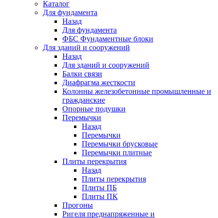
Каталог
Для фундамента
Назад
Для фундамента
ФБС Фундаментные блоки
Для зданий и сооружений
Назад
Для зданий и сооружений
Балки связи
Диафрагма жесткости
Колонны железобетонные промышленные и
гражданские
Опорные подушки
Перемычки
Назад
Перемычки
Перемычки брусковые
Перемычки плитные
Плиты перекрытия
Назад
Плиты перекрытия
Плиты ПБ
Плиты ПК
Прогоны
Ригеля преднапряженные и