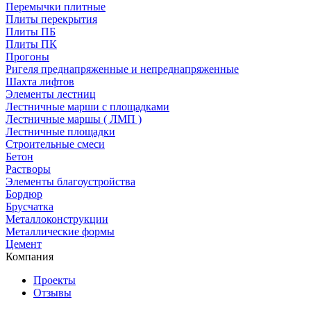
Перемычки плитные
Плиты перекрытия
Плиты ПБ
Плиты ПК
Прогоны
Ригеля преднапряженные и непреднапряженные
Шахта лифтов
Элементы лестниц
Лестничные марши с площадками
Лестничные маршы ( ЛМП )
Лестничные площадки
Строительные смеси
Бетон
Растворы
Элементы благоустройства
Бордюр
Брусчатка
Металлоконструкции
Металлические формы
Цемент
Компания
Проекты
Отзывы