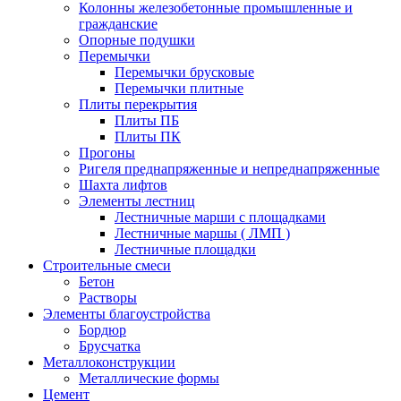
Колонны железобетонные промышленные и
гражданские
Опорные подушки
Перемычки
Перемычки брусковые
Перемычки плитные
Плиты перекрытия
Плиты ПБ
Плиты ПК
Прогоны
Ригеля преднапряженные и непреднапряженные
Шахта лифтов
Элементы лестниц
Лестничные марши с площадками
Лестничные маршы ( ЛМП )
Лестничные площадки
Строительные смеси
Бетон
Растворы
Элементы благоустройства
Бордюр
Брусчатка
Металлоконструкции
Металлические формы
Цемент