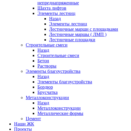
непреднапряженные
Шахта лифтов
Элементы лестниц
Назад
Элементы лестниц
Лестничные марши с площадками
Лестничные маршы ( ЛМП )
Лестничные площадки
Строительные смеси
Назад
Строительные смеси
Бетон
Растворы
Элементы благоустройства
Назад
Элементы благоустройства
Бордюр
Брусчатка
Металлоконструкции
Назад
Металлоконструкции
Металлические формы
Цемент
Наши ЖК
Проекты