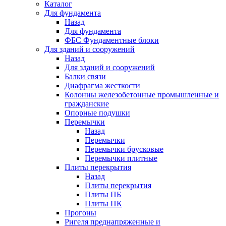
Каталог
Для фундамента
Назад
Для фундамента
ФБС Фундаментные блоки
Для зданий и сооружений
Назад
Для зданий и сооружений
Балки связи
Диафрагма жесткости
Колонны железобетонные промышленные и
гражданские
Опорные подушки
Перемычки
Назад
Перемычки
Перемычки брусковые
Перемычки плитные
Плиты перекрытия
Назад
Плиты перекрытия
Плиты ПБ
Плиты ПК
Прогоны
Ригеля преднапряженные и