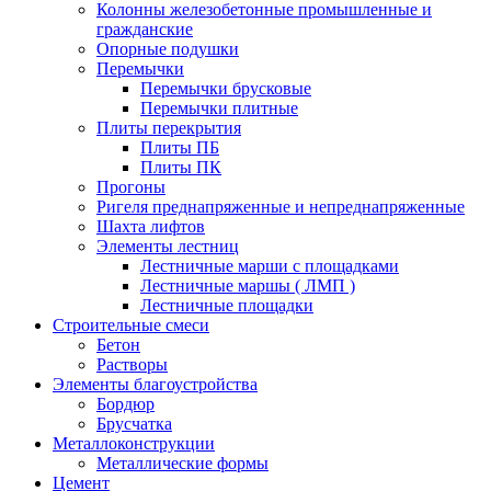
Колонны железобетонные промышленные и
гражданские
Опорные подушки
Перемычки
Перемычки брусковые
Перемычки плитные
Плиты перекрытия
Плиты ПБ
Плиты ПК
Прогоны
Ригеля преднапряженные и непреднапряженные
Шахта лифтов
Элементы лестниц
Лестничные марши с площадками
Лестничные маршы ( ЛМП )
Лестничные площадки
Строительные смеси
Бетон
Растворы
Элементы благоустройства
Бордюр
Брусчатка
Металлоконструкции
Металлические формы
Цемент