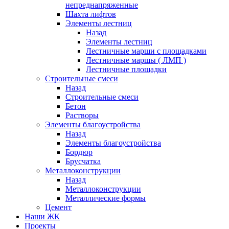
непреднапряженные
Шахта лифтов
Элементы лестниц
Назад
Элементы лестниц
Лестничные марши с площадками
Лестничные маршы ( ЛМП )
Лестничные площадки
Строительные смеси
Назад
Строительные смеси
Бетон
Растворы
Элементы благоустройства
Назад
Элементы благоустройства
Бордюр
Брусчатка
Металлоконструкции
Назад
Металлоконструкции
Металлические формы
Цемент
Наши ЖК
Проекты