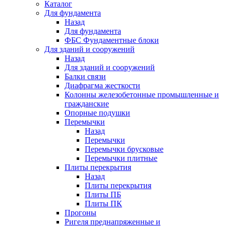
Каталог
Для фундамента
Назад
Для фундамента
ФБС Фундаментные блоки
Для зданий и сооружений
Назад
Для зданий и сооружений
Балки связи
Диафрагма жесткости
Колонны железобетонные промышленные и
гражданские
Опорные подушки
Перемычки
Назад
Перемычки
Перемычки брусковые
Перемычки плитные
Плиты перекрытия
Назад
Плиты перекрытия
Плиты ПБ
Плиты ПК
Прогоны
Ригеля преднапряженные и