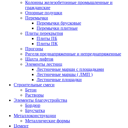
Колонны железобетонные промышленные и
гражданские
Опорные подушки
Перемычки
Перемычки брусковые
Перемычки плитные
Плиты перекрытия
Плиты ПБ
Плиты ПК
Прогоны
Ригеля преднапряженные и непреднапряженные
Шахта лифтов
Элементы лестниц
Лестничные марши с площадками
Лестничные маршы ( ЛМП )
Лестничные площадки
Строительные смеси
Бетон
Растворы
Элементы благоустройства
Бордюр
Брусчатка
Металлоконструкции
Металлические формы
Цемент